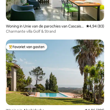
Woning in Unie van de parochies van Cascais e
Gemiddelde be
4,94 (83)
n Estoril
Charmante villa Golf & Strand
Favoriet van gasten
Topfavoriet van gasten