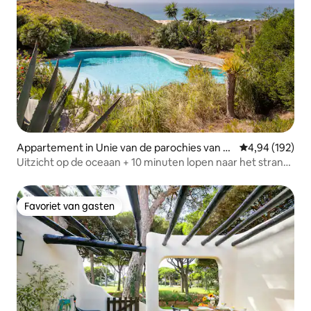
Appartement in Unie van de parochies van C
Gemiddelde beo
4,94 (192)
ascais en Estoril
Uitzicht op de oceaan + 10 minuten lopen naar het strand
+ rustige natuur
Favoriet van gasten
Favoriet van gasten