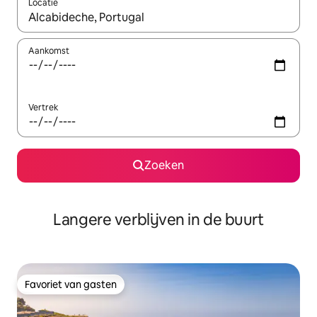
Locatie
Wanneer er resultaten beschikbaar zijn, maak je een keuze met 
Aankomst
Vertrek
Zoeken
Langere verblijven in de buurt
Favoriet van gasten
Favoriet van gasten