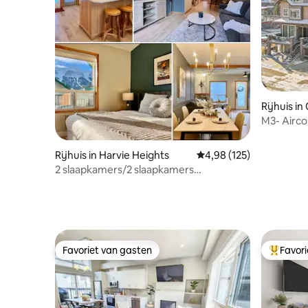
Rijhuis i
M3- Airco
opladen vo
op de be
Rijhuis in Harvie Heights
Gemiddelde beoordeling
4,98 (125)
2 slaapkamers/2 slaapkamers
MountainView-rijhuis/kingsize
bed/barbecue/wasserette
Favoriet van gasten
Favor
Favoriet van gasten
Topfavor