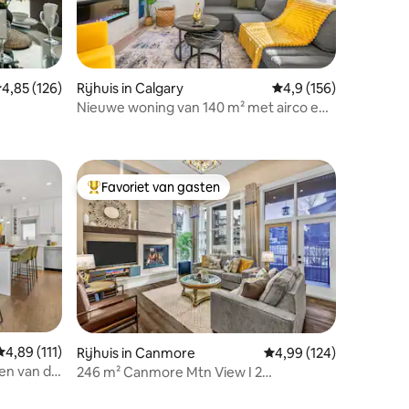
emiddelde beoordeling van 4,85 op 5, 126 recensies
4,85 (126)
Rijhuis in Calgary
Gemiddelde beoordeli
4,9 (156)
ecensies
Nieuwe woning van 140 m² met airco en
garage | Op 7 min. rijden van het
centrum | 8 slaapplaatsen
Favoriet van gasten
Topfavoriet van gasten
Gemiddelde beoordeling van 4,89 op 5, 111 recensies
4,89 (111)
Rijhuis in Canmore
Gemiddelde beoordeling
4,99 (124)
den van de
246 m² Canmore Mtn View I 2
ecensies
parkeerplaatsen I kingsize bedden