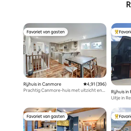
R
Favoriet van gasten
Favor
Favoriet van gasten
Topfavor
Rijhuis in Canmore
Gemiddelde beoordeling
4,91 (396)
Prachtig Canmore-huis met uitzicht en
Rijhuis in
wandeling naar DT
Uitje in R
Favoriet van gasten
Favor
Favoriet van gasten
Topfavor