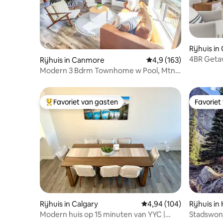
Rijhuis i
4BR Geta
Rijhuis in Canmore
Gemiddelde beoordelin
4,9 (163)
de buurt 
Modern 3 Bdrm Townhome w Pool, Mtn
Views & AC
Favoriet van gasten
Favoriet
Topfavoriet van gasten
Favoriet
Rijhuis in Calgary
Gemiddelde beoordeling
4,94 (104)
Rijhuis in
Modern huis op 15 minuten van YYC |
Stadswon