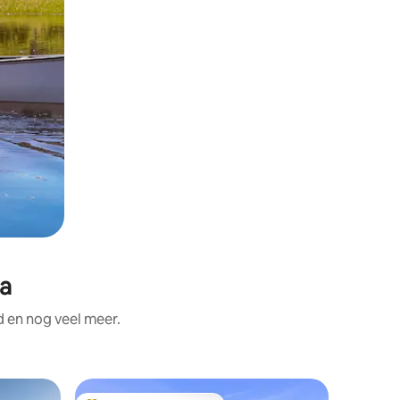
ta
d en nog veel meer.
Rijhuis i