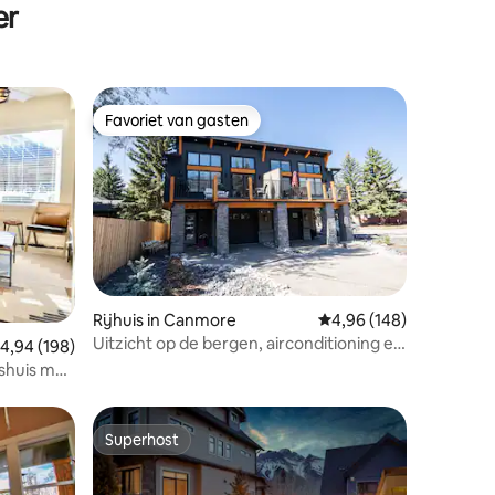
er
Favoriet van gasten
Favoriet van gasten
Rijhuis in Canmore
Gemiddelde beoordeling
4,96 (148)
Uitzicht op de bergen, airconditioning en
ecensies
emiddelde beoordeling van 4,94 op 5, 198 recensies
4,94 (198)
kingsize bedden
shuis met
s.
Superhost
Superhost