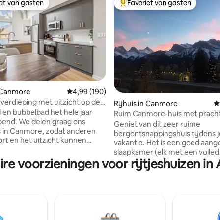
iet van gasten
Favoriet van gasten
iet van gasten
Topfavoriet van gasten
 van 4,97 op 5, 156 recensies
n Canmore
Gemiddelde beoordeling van 4,99 op 5, 190 r
4,99 (190)
verdieping met uitzicht op de
Rijhuis in Canmore
G
eigen garage, zwembad/hot tub
n bubbelbad het hele jaar
Ruim Canmore-huis met pracht
en graag ons
uitzicht op de bergen
Geniet van dit zeer ruime
 in Canmore, zodat anderen
bergontsnappingshuis tijdens j
rt en het uitzicht kunnen
vakantie. Het is een goed aang
Geniet van zonnige avonden op
slaapkamer (elk met een volled
n op het zuiden met uitzicht op
ire voorzieningen voor rijtjeshuizen in 
& amp; A/C) huis in Canmore me
Sisters en Cascade Mountain.
voorzieningen om een gezin of
rtement met 2 slaapkamers en
uitje onvergetelijk te maken!! 
rs heeft een eigen
twee minuten lopen van de
 garage, balkon, barbecue,
supermarkten en vijf minuten 
uitgeruste keuken, wasserette,
hoofdstraat waar u kunt dinere
National Parks Pass om te lenen.
winkelen en vermaken. Geniet 