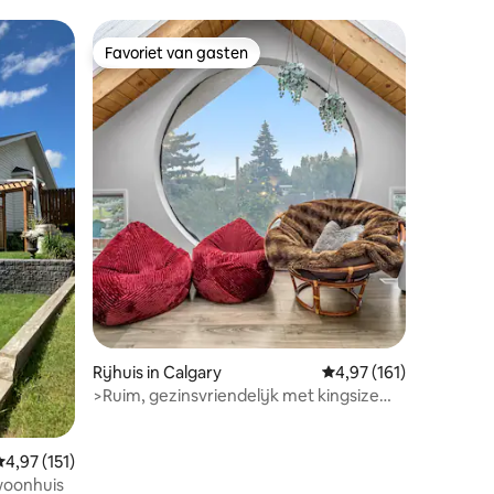
View-HotTub-BBQ-AC
Favoriet van gasten
Favoriet van gasten
ecensies
Rijhuis in Calgary
Gemiddelde beoordelin
4,97 (161)
>Ruim, gezinsvriendelijk met kingsize
bed
Gemiddelde beoordeling van 4,97 op 5, 151 recensies
4,97 (151)
woonhuis