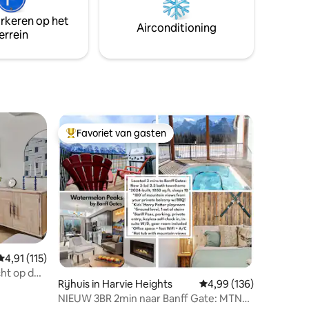
voor fiets- en skiberging is ook
ire
inbegrepen. Tarieven zijn ingesteld –
arkeren op het
ters. Op
Airconditioning
geen kortingen
errein
Banff
is!
Favoriet van gasten
Topfavoriet van gasten
Gemiddelde beoordeling van 4,91 op 5, 115 recensies
4,91 (115)
cht op de
ecensies
Rijhuis in Harvie Heights
Gemiddelde beoordeling
4,99 (136)
NIEUW 3BR 2min naar Banff Gate: MTN