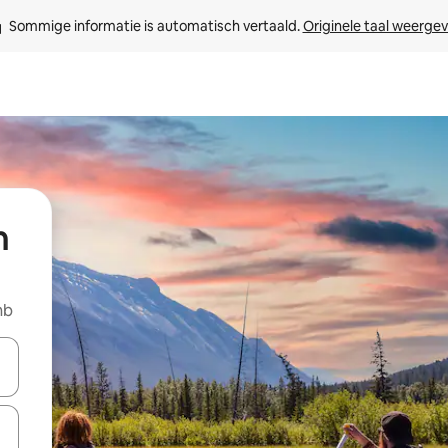
Sommige informatie is automatisch vertaald. 
Originele taal weerge
n
nb
een keuze met je de pijltjestoetsen omhoog en omlaag, óf door te tikk