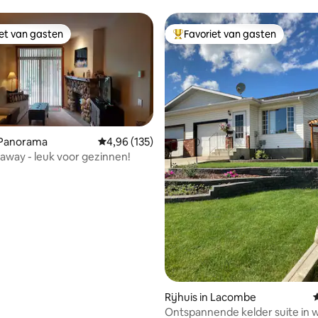
ecks
iet van gasten
Favoriet van gasten
iet van gasten
Topfavoriet van gasten
n Panorama
Gemiddelde beoordeling van 4,96 op 5, 135 r
4,96 (135)
away - leuk voor gezinnen!
 van 4,98 op 5, 192 recensies
Rijhuis in Lacombe
Ontspannende kelder suite in 