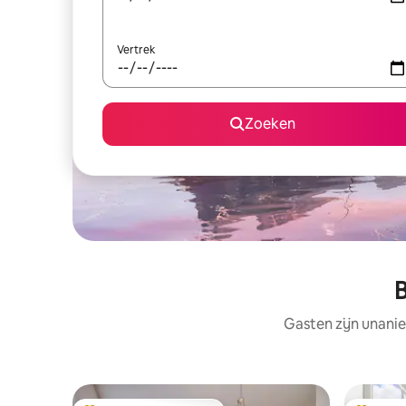
Vertrek
Zoeken
B
Gasten zijn unanie