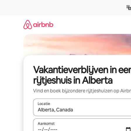
Ga
direct
naar
inhoud
Vakantieverblijven in ee
rijtjeshuis in Alberta
Vind en boek bijzondere rijtjeshuizen op Airb
Locatie
Wanneer er resultaten beschikbaar zijn, maak je 
Aankomst