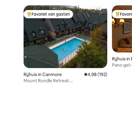
Private D
Favoriet van gasten
Favor
Topfavoriet van gasten
Topfavor
Rijhuis i
Pano get-
Rijhuis in Canmore
Gemiddelde beoordeling
4,98 (192)
Mount Rundle Retreat:
huisdiervriendelijke ontsnapping met
zwembad