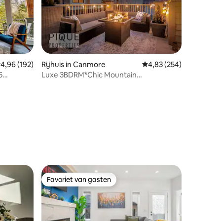
emiddelde beoordeling van 4,96 op 5, 192 recensies
4,96 (192)
Rijhuis in Canmore
Gemiddelde beoordeling
4,83 (254)
5
Luxe 3BDRM*Chic Mountain
ecensies
Escape*BBQ/Vuurtafel
Favoriet van gasten
Favoriet van gasten