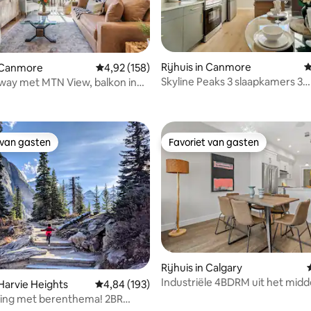
Rijhuis in Canmore
G
n Canmore
Gemiddelde beoordeling van 4,92 op 5, 158 r
4,92 (158)
Skyline Peaks 3 slaapkamers 3
way met MTN View, balkon in
g van 4,9 op 5, 163 recensies
verdiepingen, 3,5 badkamers
van DT & Banff!
 van gasten
Favoriet van gasten
 van gasten
Favoriet van gasten
Rijhuis in Calgary
Industriële 4BDRM uit het mid
 van 4,94 op 5, 104 recensies
 Harvie Heights
Gemiddelde beoordeling van 4,84 op 5, 193 r
4,84 (193)
eeuw met fitnessruimte
ing met berenthema! 2BR