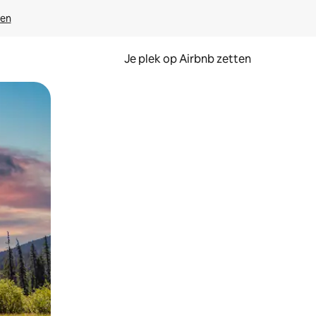
ven
Je plek op Airbnb zetten
en of swipen.