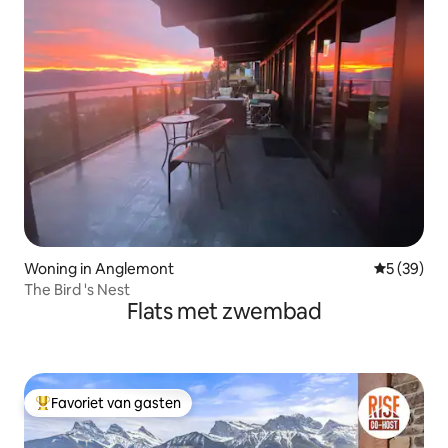
Woning in Anglemont
Gemiddelde
5 (39)
The Bird 's Nest
Flats met zwembad
Favoriet van gasten
Topfavoriet van gasten