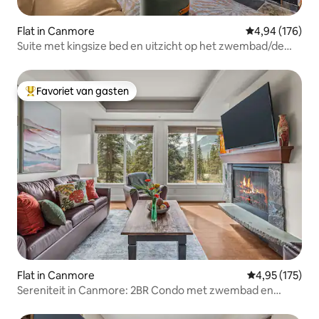
Flat in Canmore
Gemiddelde beo
4,94 (176)
Suite met kingsize bed en uitzicht op het zwembad/de
bergen
Favoriet van gasten
Topfavoriet van gasten
Flat in Canmore
Gemiddelde beo
4,95 (175)
Sereniteit in Canmore: 2BR Condo met zwembad en
bubbelbad