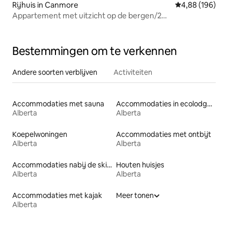
Rijhuis in Canmore
Gemiddelde beo
4,88 (196)
Appartement met uitzicht op de bergen/2
slaapkamers/zwembad/dicht bij het centrum
Bestemmingen om te verkennen
Andere soorten verblijven
Activiteiten
Accommodaties met sauna
Accommodaties in ecolodges
Alberta
Alberta
Koepelwoningen
Accommodaties met ontbijt
Alberta
Alberta
Accommodaties nabij de skipiste
Houten huisjes
Alberta
Alberta
Accommodaties met kajak
Meer tonen
Alberta