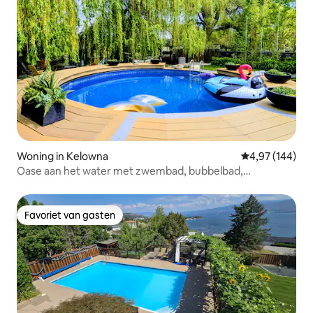
Woning in Kelowna
Gemiddelde beo
4,97 (144)
Oase aan het water met zwembad, bubbelbad,
huisdiervriendelijk
Favoriet van gasten
Favoriet van gasten