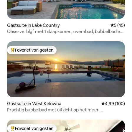
Gastsuite in Lake Country
Gemiddelde
5 (45)
Oase-verblijf met 1 slaapkamer, zwembad, bubbelbad en
uitzicht
Favoriet van gasten
Topfavoriet van gasten
Gastsuite in West Kelowna
Gemiddelde beo
4,99 (100)
Prachtig bubbelbad met uitzicht op het meer,
zwembadsauna, koude duik
Favoriet van gasten
Topfavoriet van gasten