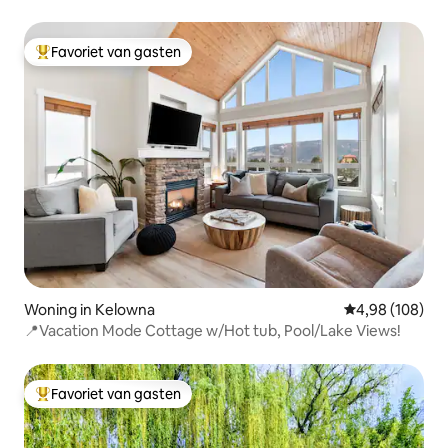
bubbelbad
Favoriet van gasten
Topfavoriet van gasten
Woning in Kelowna
Gemiddelde beo
4,98 (108)
📍Vacation Mode Cottage w/Hot tub, Pool/Lake Views!
Favoriet van gasten
Topfavoriet van gasten