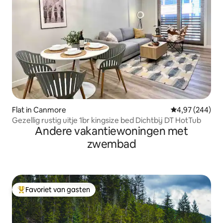
Flat in Canmore
Gemiddelde beo
4,97 (244)
Gezellig rustig uitje 1br kingsize bed Dichtbij DT HotTub
Andere vakantiewoningen met
zwembad
Favoriet van gasten
Topfavoriet van gasten