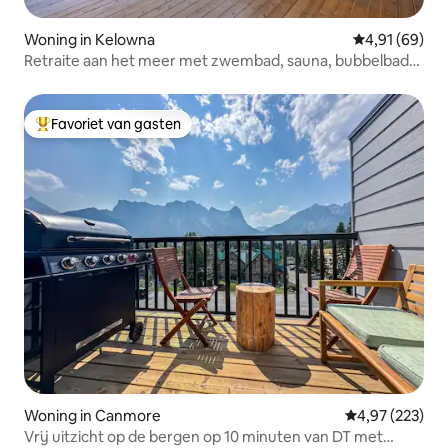
Woning in Kelowna
Gemiddelde be
4,91 (69)
Retraite aan het meer met zwembad, sauna, bubbelbad
en aanlegsteiger
Favoriet van gasten
Topfavoriet van gasten
Woning in Canmore
Gemiddelde beo
4,97 (223)
Vrij uitzicht op de bergen op 10 minuten van DT met