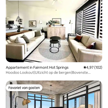
Appartement in Fairmont Hot Springs
Gemiddelde beo
4,97 (102)
Hoodoo Lookout|Uitzicht op de bergen|Bovenste
verdieping
Favoriet van gasten
Favoriet van gasten