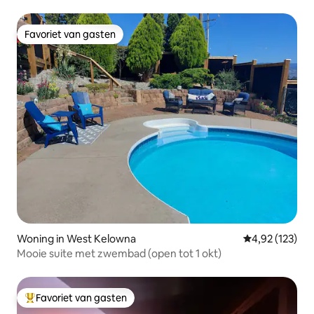
Favoriet van gasten
Favoriet van gasten
Woning in West Kelowna
Gemiddelde beo
4,92 (123)
Mooie suite met zwembad (open tot 1 okt)
Favoriet van gasten
Topfavoriet van gasten