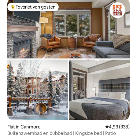
Favoriet van gasten
Topfavoriet van gasten
Flat in Canmore
Gemiddelde beo
4,93 (338)
Buitenzwembad en bubbelbad | Kingsize bed | Patio