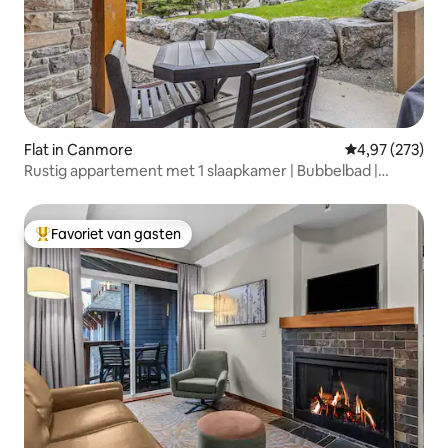
Flat in Canmore
Gemiddelde beo
4,97 (273)
Rustig appartement met 1 slaapkamer | Bubbelbad |
Zwembad
Favoriet van gasten
Topfavoriet van gasten