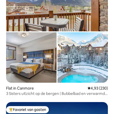
Flat in Canmore
Gemiddelde beo
4,93 (230)
3 Sisters uitzicht op de bergen | Bubbelbad en verwarmd
zwembad
Favoriet van gasten
Topfavoriet van gasten