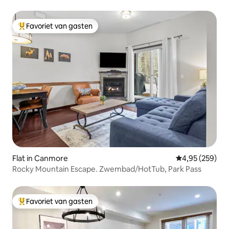
Favoriet van gasten
Topfavoriet van gasten
Flat in Canmore
Gemiddelde beo
4,95 (259)
Rocky Mountain Escape. Zwembad/HotTub, Park Pass
Favoriet van gasten
Topfavoriet van gasten