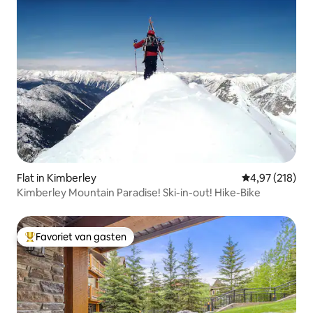
Flat in Kimberley
Gemiddelde beo
4,97 (218)
Kimberley Mountain Paradise! Ski-in-out! Hike-Bike
Favoriet van gasten
Topfavoriet van gasten