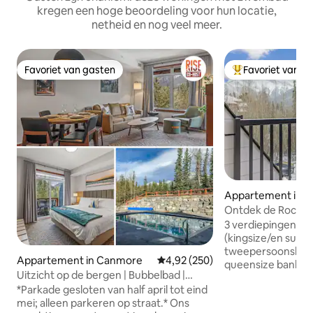
kregen een hoge beoordeling voor hun locatie,
netheid en nog veel meer.
Favoriet van gasten
Favoriet van g
Favoriet van gasten
Topfavoriet van 
Appartement in 
Ontdek de Rockies 
appartement in d
3 verdiepingen 2 
(kingsize/en suite 
tweepersoonskame
Appartement in Canmore
Gemiddelde beoordeling van 4,9
4,92 (250)
queensize bank in woo
Uitzicht op de bergen | Bubbelbad |
uitgeruste keuken kinderstoel 
Buitenzwembad | Kingsize bed
*Parkade gesloten van half april tot eind
kampeerbedje bes
mei; alleen parkeren op straat.* Ons
het rotsachtige b