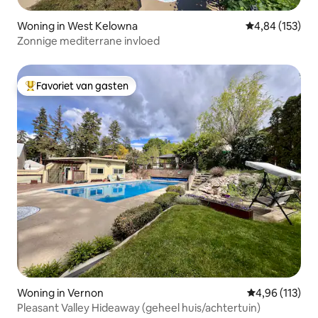
Woning in West Kelowna
Gemiddelde beo
4,84 (153)
Zonnige mediterrane invloed
Favoriet van gasten
Topfavoriet van gasten
Woning in Vernon
Gemiddelde beo
4,96 (113)
Pleasant Valley Hideaway (geheel huis/achtertuin)