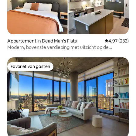
Appartement in Dead Man's Flats
Gemiddelde beo
4,97 (232)
Modern, bovenste verdieping met uitzicht op de
MTN~zwembad, bubbelbad en fitnessruimte
Favoriet van gasten
Favoriet van gasten