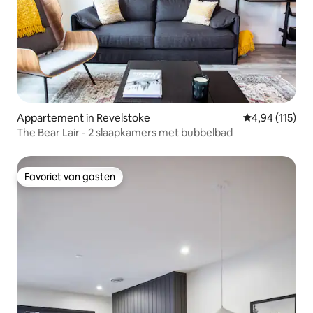
Appartement in Revelstoke
Gemiddelde beo
4,94 (115)
The Bear Lair - 2 slaapkamers met bubbelbad
Favoriet van gasten
Favoriet van gasten