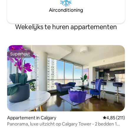
Airconditioning
Wekelijks te huren appartementen
Superhost
Superhost
Appartement in Calgary
Gemiddelde be
4,85 (211)
Panorama, luxe uitzicht op Calgary Tower - 2 bedden 1
badkamer