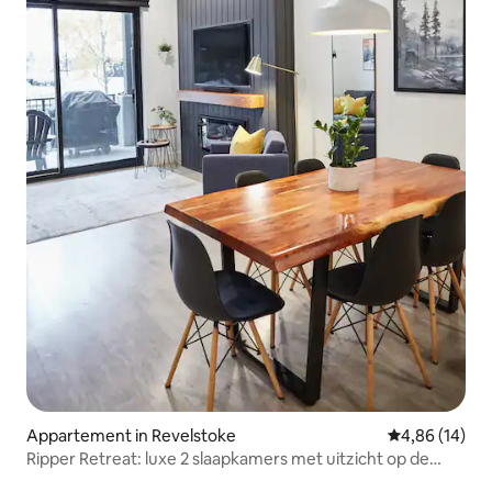
Appartement in Revelstoke
Gemiddelde be
4,86 (14)
Ripper Retreat: luxe 2 slaapkamers met uitzicht op de
bergen en een bubbelbad