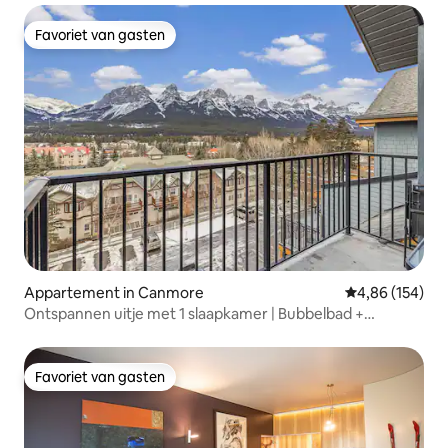
Favoriet van gasten
Favoriet van gasten
Appartement in Canmore
Gemiddelde beo
4,86 (154)
Ontspannen uitje met 1 slaapkamer | Bubbelbad +
geweldig uitzicht op de bergen
Favoriet van gasten
Favoriet van gasten