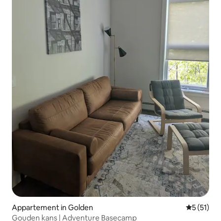
Appartement in Golden
Gemiddeld
5 (51)
Gouden kans | Adventure Basecamp