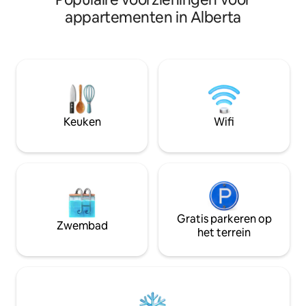
bubbelbad en het verwarmde
uitgaansgelegenh
appartementen in Alberta
zwembad. We liggen op 20 minuten
met barbecues ✔
lopen van het centrum van Canmore
Lounge/eveneme
met wandel- en fietspaden in de buurt.
beschikbaar in he
Op zoek naar een thuis weg van huis?
natuurlijke verlich
Ons appartement is volledig gevuld om
Gratis shampoos ✔
al je maaltijden te koken, met een
raam
comfortabel kingsize bed, toegang tot
de patio en een prachtig uitzicht op de
Keuken
Wifi
bergen met uitzicht op het
zwembad/bubbelbad. Blijf een tijdje, je
zult het geweldig vinden!
Gratis parkeren op
Zwembad
het terrein