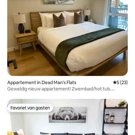
Appartement in Dead Man's Flats
Gemiddelde
5 (23)
Geweldig nieuw appartement! Zwembad/hot tub.
Gezellig en schoon!
Favoriet van gasten
Favoriet van gasten