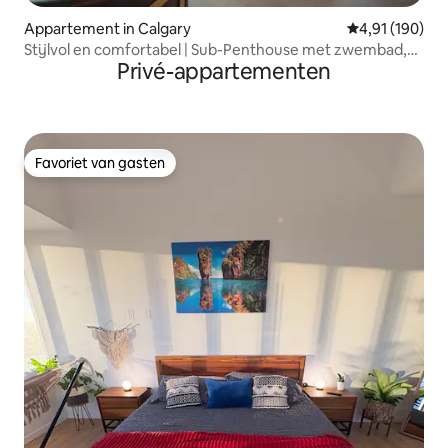
Appartement in Calgary
Gemiddelde beo
4,91 (190)
Stijlvol en comfortabel | Sub-Penthouse met zwembad,
Privé-appartementen
airconditioning
Favoriet van gasten
Favoriet van gasten