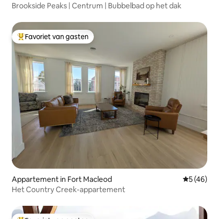
Brookside Peaks | Centrum | Bubbelbad op het dak
Favoriet van gasten
Topfavoriet van gasten
Appartement in Fort Macleod
Gemiddelde
5 (46)
Het Country Creek-appartement