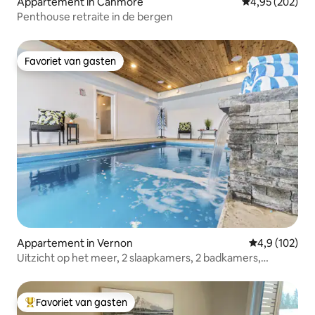
Appartement in Canmore
Gemiddelde beo
4,95 (202)
Penthouse retraite in de bergen
Favoriet van gasten
Favoriet van gasten
Appartement in Vernon
Gemiddelde be
4,9 (102)
Uitzicht op het meer, 2 slaapkamers, 2 badkamers,
privézwembad, bubbelbad
Favoriet van gasten
Topfavoriet van gasten