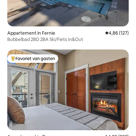
Appartement in Fernie
Gemiddelde beo
4,86 (127)
Bubbelbad 2BD 2BA Ski/Fiets In&Out
Favoriet van gasten
Topfavoriet van gasten