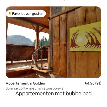
Favoriet van gasten
Topfavoriet van gasten
Appartement in Golden
Gemiddelde be
4,96 (91)
Sunrise Loft – met miniatuurpony's
Appartementen met bubbelbad