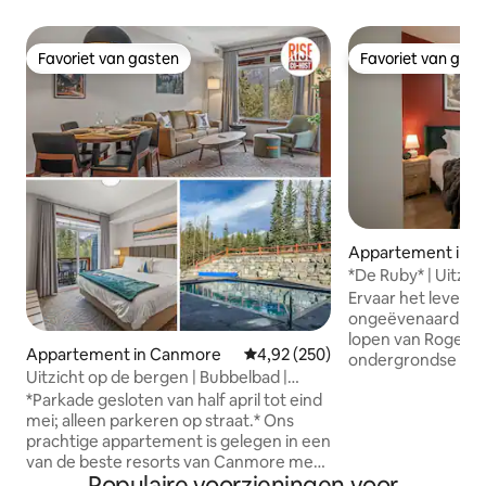
Favoriet van gasten
Favoriet van gas
Favoriet van gasten
Favoriet van gas
Appartement in 
*De Ruby* | Uitzich
Rogers | UG PK
Ervaar het leven 
ongeëvenaard uitzicht! ✔ 5
lopen van Rogers 
Appartement in Canmore
Gemiddelde beoordeling van 4,9
4,92 (250)
ondergrondse par
Uitzicht op de bergen | Bubbelbad |
Volledig gevulde 
Buitenzwembad | Kingsize bed
*Parkade gesloten van half april tot eind
voor extra comfor
mei; alleen parkeren op straat.* Ons
badkamer ✔ 60inch
prachtige appartement is gelegen in een
wifi Fitnessruimte
van de beste resorts van Canmore met
wasserij ✔ Bureau
Populaire voorzieningen voor
het hele jaar door toegang tot het
bij de beste resta