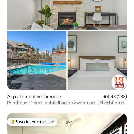
Appartement in Canmore
Gemiddelde beo
4,93 (233)
Penthouse 1 bed | bubbelbad en zwembad | Uitzicht op de
bergen
Favoriet van gasten
Topfavoriet van gasten