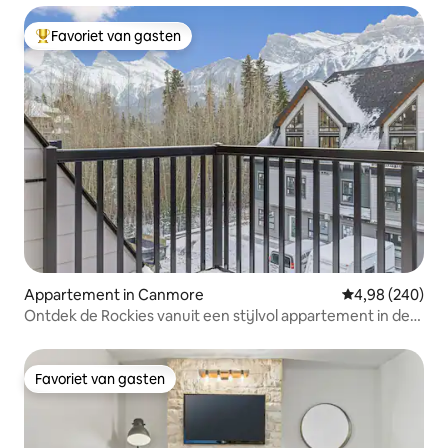
Favoriet van gasten
Topfavoriet van gasten
Appartement in Canmore
Gemiddelde beo
4,98 (240)
Ontdek de Rockies vanuit een stijlvol appartement in de
bergen
Favoriet van gasten
Favoriet van gasten