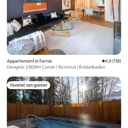
Appartement in Fernie
Gemiddelde b
4,9 (118)
Designer 2 BDRM Condo | Ski in/out | Bubbelbaden
Favoriet van gasten
Favoriet van gasten