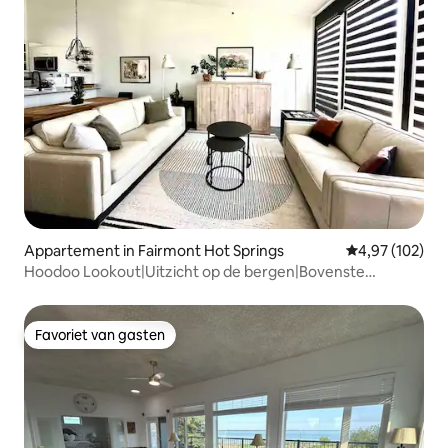
Appartement in Fairmont Hot Springs
Gemiddelde beo
4,97 (102)
Hoodoo Lookout|Uitzicht op de bergen|Bovenste
verdieping
Favoriet van gasten
Favoriet van gasten