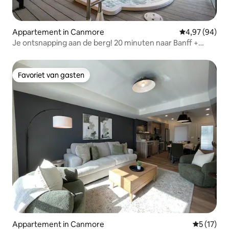
Appartement in Canmore
Gemiddelde be
4,97 (94)
Je ontsnapping aan de berg! 20 minuten naar Banff +
bubbelbaden!
Favoriet van gasten
Favoriet van gasten
Appartement in Canmore
Gemiddeld
5 (17)