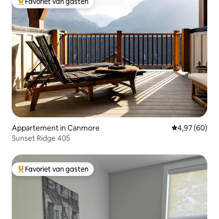
Favoriet van gasten
Topfavoriet van gasten
Appartement in Canmore
Gemiddelde be
4,97 (60)
Sunset Ridge 405
Favoriet van gasten
Topfavoriet van gasten