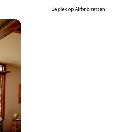
Je plek op Airbnb zetten
en of swipen.