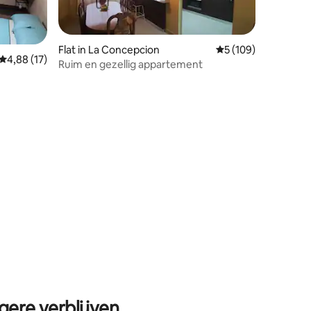
Flat in La Concepcion
Gemiddelde beoordel
5 (109)
Gemiddelde beoordeling van 4,88 op 5, 17 recensies
4,88 (17)
Ruim en gezellig appartement
ecensies
gere verblijven