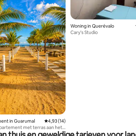
Woning in Querévalo
Cary's Studio
g van 4,91 op 5, 11 recensies
ent in Guarumal
Gemiddelde beoordeling van 4,93 op 5, 14 r
4,93 (14)
partement met terras aan het
n thuis en geweldige tarieven voor lan
n Barqueta