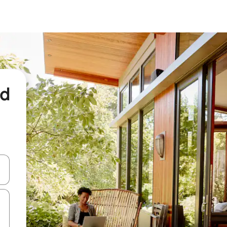
nd
een keuze met je de pijltjestoetsen omhoog en omlaag, óf door te tikk