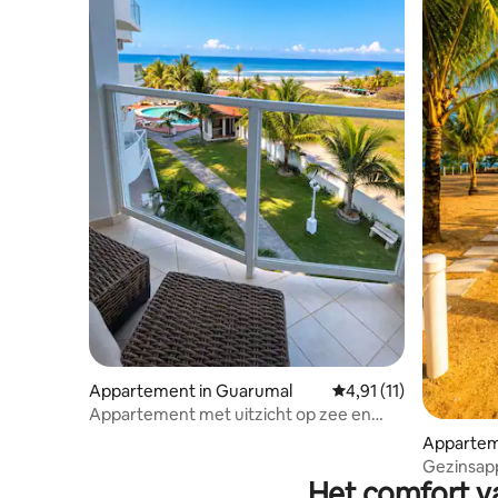
Appartement in Guarumal
Gemiddelde beoordelin
4,91 (11)
Appartement met uitzicht op zee en
unieke zonsondergangen.
Appartem
Gezinsap
Het comfort va
strand va