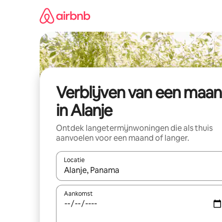
Ga
direct
naar
inhoud
Verblijven van een maa
in Alanje
Ontdek langetermijnwoningen die als thuis
aanvoelen voor een maand of langer.
Locatie
Wanneer er resultaten beschikbaar zijn, maak je 
Aankomst