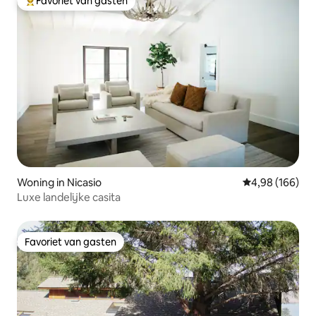
Favoriet van gasten
Topfavoriet van gasten
Woning in Nicasio
Gemiddelde beo
4,98 (166)
Luxe landelijke casita
Favoriet van gasten
Favoriet van gasten