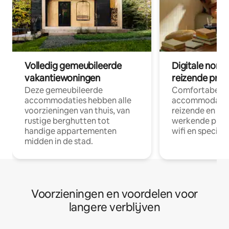
Volledig gemeubileerde
Digitale nom
vakantiewoningen
reizende prof
Deze gemeubileerde
Comfortabele
accommodaties hebben alle
accommodatie
voorzieningen van thuis, van
reizende en op
rustige berghutten tot
werkende profe
handige appartementen
wifi en special
midden in de stad.
Voorzieningen en voordelen voor
langere verblijven