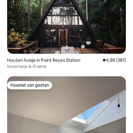
Houten huisje in Point Reyes Station
Gemiddelde beo
4,98 (381)
Inverness A-Frame
Favoriet van gasten
Favoriet van gasten