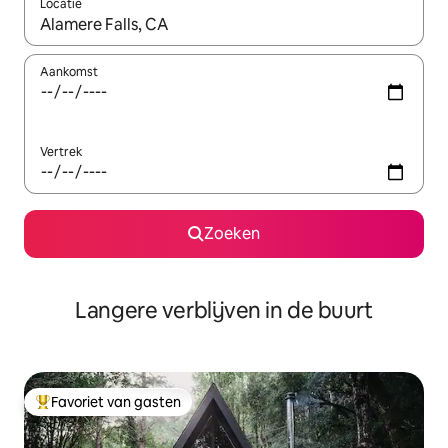
Locatie
Wanneer er resultaten beschikbaar zijn, maak je een keuze met 
Aankomst
Vertrek
Zoeken
Langere verblijven in de buurt
Favoriet van gasten
Topfavoriet van gasten