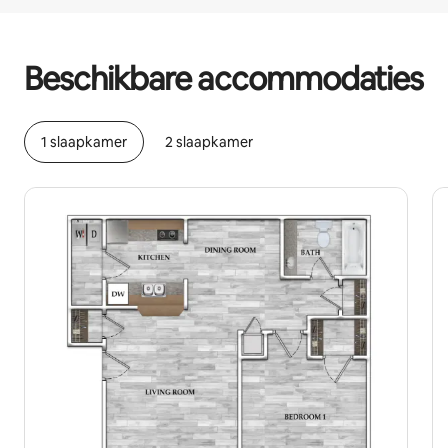
Je potentiële inkomsten zijn €345 per maand
Beschikbare accommodaties
1 slaapkamer
2 slaapkamer