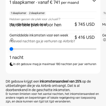
1 slaapkamer
· vanaf € 741
per maand
1 slaapkamer
2 slaapkamer
1
Hebben gasten de plek voor zichzelf?
$ 745 USD
Ja, de hele plek is voor hen
Maandelijkse huur vanaf
Ma
Gemiddelde inkomsten voor
een week
Ge
$ 416 USD
Hoeveel nachten ga je verhuren op Airbnb?
1 nacht
In dit gebouw mag je maximaal 180 nachten per jaar verhuren
Dit gebouw krijgt een
inkomstenaandeel van
25%
op de
uitbetalingen die je via Airbnb ontvangt. Dat is al
doorberekend in de geschatte inkomsten.
Er kunnen limieten voor het aantal nachten, het inkomstenaandeel en
andere regels en beperkingen of lokale regelgeving van toepassing
zijn, en deze kunnen van tijd tot tijd veranderen.