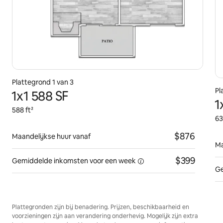
Plattegrond 1 van 3
Pl
1x1 588 SF
1
588 ft²
63
$876
Maandelijkse huur vanaf
Ma
$399
Gemiddelde inkomsten voor
een week
Ge
Plattegronden zijn bij benadering. Prijzen, beschikbaarheid en
voorzieningen zijn aan verandering onderhevig. Mogelijk zijn extra