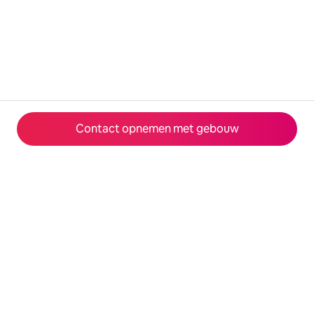
Contact opnemen met gebouw
© 2026 Airbnb, Inc.
Privacy
·
Voorwaarden
·
Bedrijfsgegevens