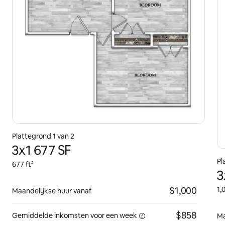
Plattegrond 1 van 2
3x1 677 SF
Pl
677 ft²
3
$1,000
1,
Maandelijkse huur vanaf
$858
Gemiddelde inkomsten voor
een week
Ma