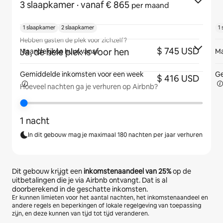
3 slaapkamer
· vanaf € 865
per maand
1 slaapkamer
2 slaapkamer
1
Hebben gasten de plek voor zichzelf?
$ 745 USD
Ja, de hele plek is voor hen
Maandelijkse huur vanaf
Ma
Gemiddelde inkomsten voor
een week
Ge
$ 416 USD
Hoeveel nachten ga je verhuren op Airbnb?
1 nacht
In dit gebouw mag je maximaal 180 nachten per jaar verhuren
Dit gebouw krijgt een
inkomstenaandeel van
25%
op de
uitbetalingen die je via Airbnb ontvangt. Dat is al
doorberekend in de geschatte inkomsten.
Er kunnen limieten voor het aantal nachten, het inkomstenaandeel en
andere regels en beperkingen of lokale regelgeving van toepassing
zijn, en deze kunnen van tijd tot tijd veranderen.