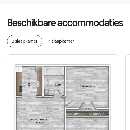
Je potentiële inkomsten zijn €742 per maand
Beschikbare accommodaties
3 slaapkamer
4 slaapkamer