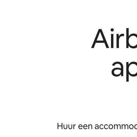
Air
a
Huur een accommoda