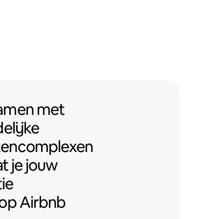
men met Airbnb-vriendelijke ap
samen
met
elijke
tencomplexen
t je jouw
ie
op Airbnb