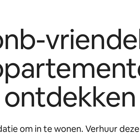
bnb-vriendel
ppartement
ontdekken
tie om in te wonen. Verhuur deze 