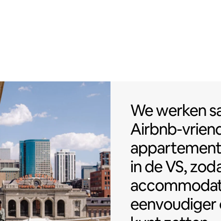
We werken sa
We werken 
Airbnb-vriend
appartemen
in de VS, zoda
accommodat
eenvoudiger 