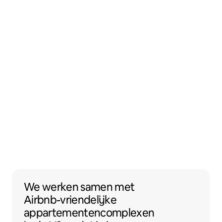
We werken samen met Airbnb-vriendelijk
We werken samen
met
Airbnb-vriendelijke
appartementencomplexen