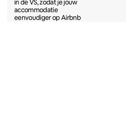
in de VS, zodat je jouw
accommodatie
eenvoudiger op Airbnb
kunt zetten.
Sentral Apartments
Denver, Colorado