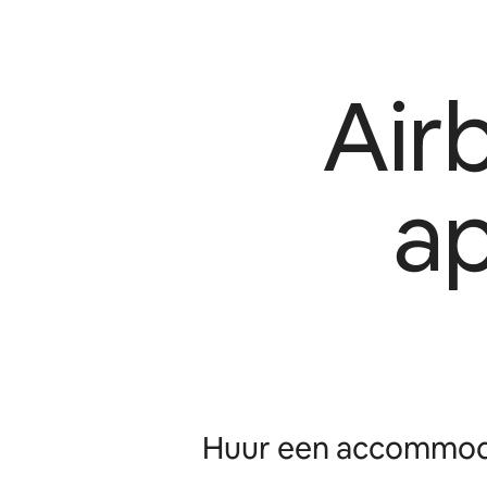
Air
a
Huur een accommoda