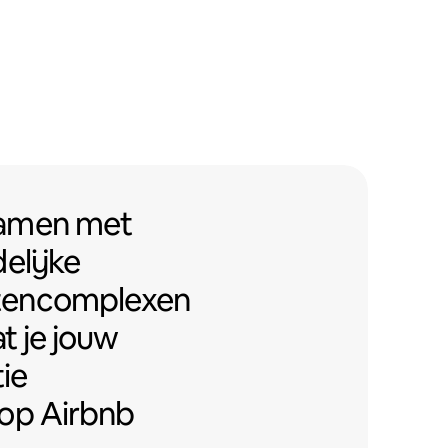
men met Airbnb-vriendelijke ap
samen
met
elijke
tencomplexen
t je jouw
ie
op Airbnb