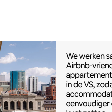
We werken sa
We werken 
Airbnb-vriend
appartemen
in de VS, zoda
accommodat
eenvoudiger 