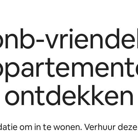
bnb-vriendel
ppartement
ontdekken
tie om in te wonen. Verhuur deze 