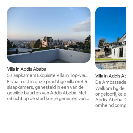
Villa in Addis Ababa
5 slaapkamers Exquisite Villa in Top-view
Villa in Addis Abab
Area
Ervaar rust in onze prachtige villa met 5
De Ambassade (A
slaapkamers, genesteld in een van de
Welkom bij de am
gewilde buurten van Addis Abeba. Met
ongelooflijke en r
uitzicht op de stad kun je genieten van
Addis-Abeba. Gele
zowel de zonsopgang als bij
omheind complex h
zonsondergang. Getuigen die opstijgen
bieden. Als je den
en direct vanaf ons ruime terras landen.
2 woonkamers, 3 
Deze villa is ideaal voor intieme
slaapkamers niet 
familiebijeenkomsten, met voldoende
deze residentie ee
buitenruimte. Voor degenen die liever