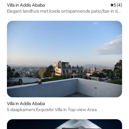
Villa in Addis Ababa
Gemiddeld
5 (4)
Elegant landhuis met koele ontspannende patio/bar in de
buitenlucht
Villa in Addis Ababa
5 slaapkamers Exquisite Villa in Top-view Area