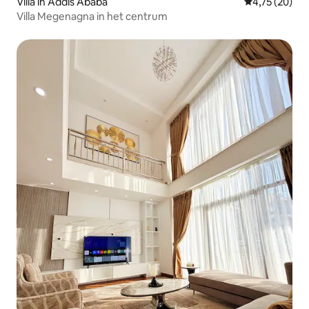
Villa in Addis Ababa
Gemiddelde be
4,75 (20)
Villa Megenagna in het centrum