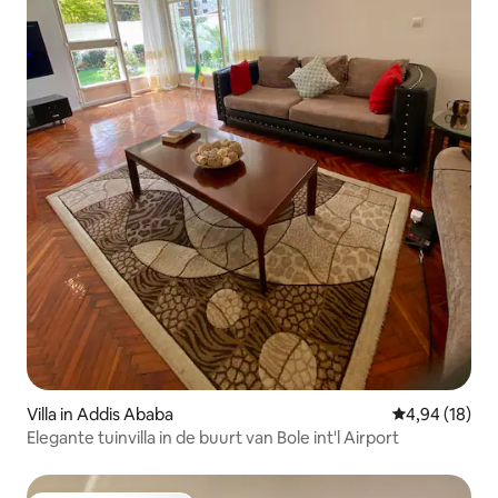
Villa in Addis Ababa
Gemiddelde be
4,94 (18)
Elegante tuinvilla in de buurt van Bole int'l Airport