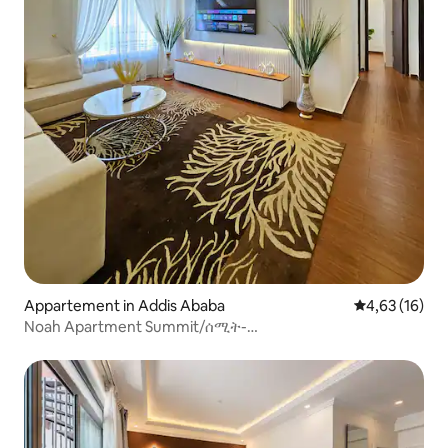
Appartement in Addis Ababa
Gemiddelde be
4,63 (16)
Noah Apartment Summit/ሰሚት-
zwembad/fitnessruimte/spa beschikbaar