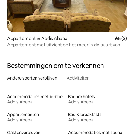
Appartement in Addis Ababa
Gemiddeld
5 (3)
Appartement met uitzicht op het meer in de buurt van de
Britse ambassade
Bestemmingen om te verkennen
Andere soorten verblijven
Activiteiten
Accommodaties met bubbelbad
Boetiekhotels
Addis Abeba
Addis Abeba
Appartementen
Bed & breakfasts
Addis Abeba
Addis Abeba
Gastenverblijven
Accommodaties met sauna