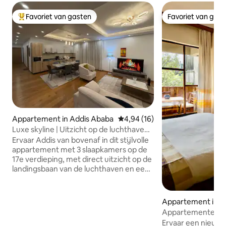
Favoriet van gasten
Favoriet van gas
Topfavoriet van gasten
Favoriet van gas
Appartement in Addis Ababa
Gemiddelde beoordeling van 4,
4,94 (16)
Luxe skyline | Uitzicht op de luchthaven |
Bole | 3 slaapkamers
Ervaar Addis van bovenaf in dit stijlvolle
appartement met 3 slaapkamers op de
17e verdieping, met direct uitzicht op de
landingsbaan van de luchthaven en een
panoramisch uitzicht op de skyline van
de stad. Het appartement ligt in het hart
van Bole, op slechts 5 minuten van Bole
Appartement in A
International Airport, en is perfect voor
Appartementen in 
gezinnen, zakenreizigers, expats en
boetiekappartem
Ervaar een nieuwe