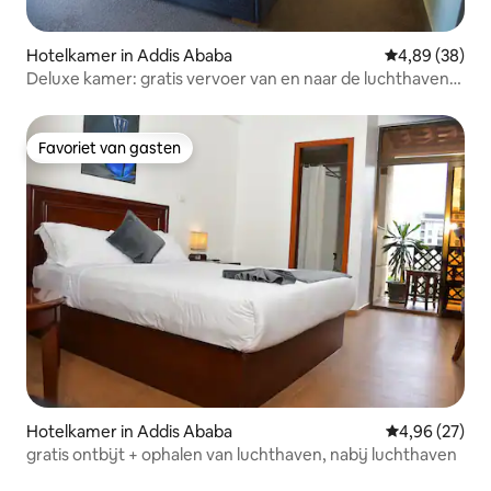
Hotelkamer in Addis Ababa
Gemiddelde be
4,89 (38)
Deluxe kamer: gratis vervoer van en naar de luchthaven,
ontbijt en fitnessruimte
Favoriet van gasten
Favoriet van gasten
Hotelkamer in Addis Ababa
Gemiddelde be
4,96 (27)
gratis ontbijt + ophalen van luchthaven, nabij luchthaven