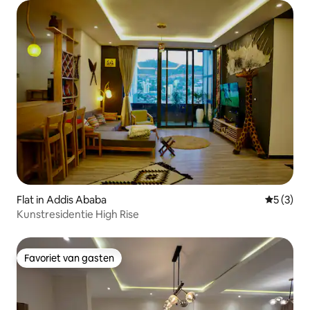
Flat in Addis Ababa
Gemiddeld
5 (3)
Kunstresidentie High Rise
Favoriet van gasten
Favoriet van gasten