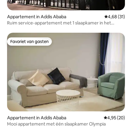
Appartement in Addis Ababa
Gemiddelde be
4,68 (31)
Ruim service-appartement met 1 slaapkamer in het
centrum
Favoriet van gasten
Favoriet van gasten
Appartement in Addis Ababa
Gemiddelde be
4,95 (20)
Mooi appartement met één slaapkamer Olympia