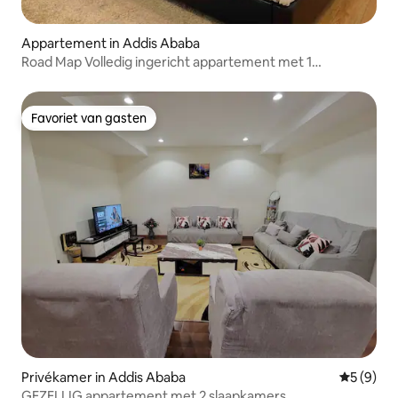
Appartement in Addis Ababa
Road Map Volledig ingericht appartement met 1
slaapkamer
Favoriet van gasten
Favoriet van gasten
Privékamer in Addis Ababa
Gemiddeld
5 (9)
GEZELLIG appartement met 2 slaapkamers