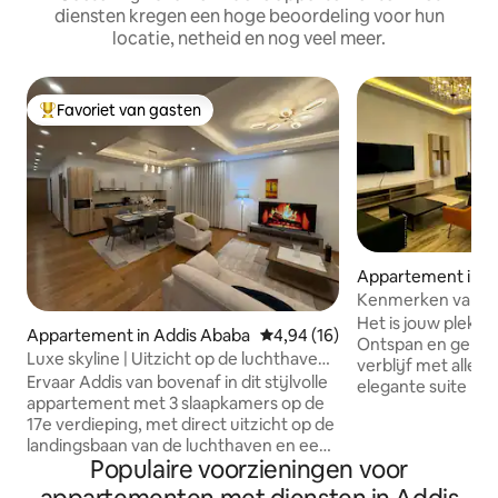
diensten kregen een hoge beoordeling voor hun
locatie, netheid en nog veel meer.
Favoriet van gasten
Topfavoriet van gasten
Appartement in A
Kenmerken van de
Het is jouw plek v
Appartement in Addis Ababa
Gemiddelde beoordeling van 4,
4,94 (16)
Ontspan en geniet
Luxe skyline | Uitzicht op de luchthaven |
verblijf met alles
Bole | 3 slaapkamers
Ervaar Addis van bovenaf in dit stijlvolle
elegante suite me
appartement met 3 slaapkamers op de
beschikt over ee
17e verdieping, met direct uitzicht op de
een volledig uitg
landingsbaan van de luchthaven en een
strakke badkamer.
Populaire voorzieningen voor
panoramisch uitzicht op de skyline van
prachtig uitzicht 
de stad. Het appartement ligt in het hart
comfort van een t