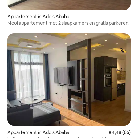
Appartement in Addis Ababa
Mooi appartement met 2 slaapkamers en gratis parkeren.
Appartement in Addis Ababa
Gemiddelde be
4,48 (65)