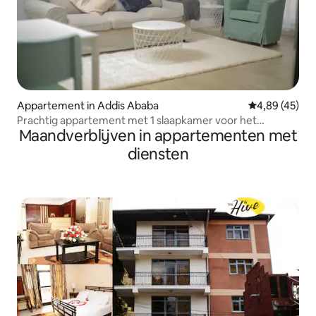
Appartement in Addis Ababa
Gemiddelde be
4,89 (45)
Prachtig appartement met 1 slaapkamer voor het
Maandverblijven in appartementen met
stadscentrum van Dembel
diensten