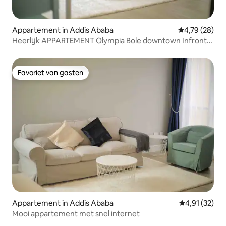
Appartement in Addis Ababa
Gemiddelde be
4,79 (28)
Heerlijk APPARTEMENT Olympia Bole downtown Infront
of Dembel
Favoriet van gasten
Favoriet van gasten
Appartement in Addis Ababa
Gemiddelde be
4,91 (32)
Mooi appartement met snel internet