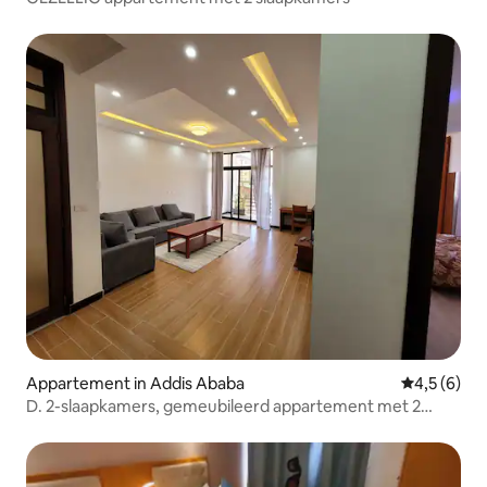
Appartement in Addis Ababa
Gemiddelde 
4,5 (6)
D. 2-slaapkamers, gemeubileerd appartement met 2
badkamers