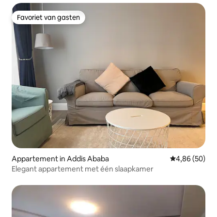
Favoriet van gasten
Favoriet van gasten
Appartement in Addis Ababa
Gemiddelde be
4,86 (50)
Elegant appartement met één slaapkamer