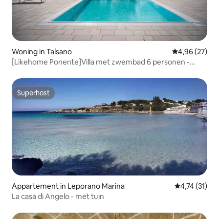
Woning in Talsano
Gemiddelde be
4,96 (27)
[Likehome Ponente]Villa met zwembad 6 personen -
Taranto
Superhost
Superhost
Appartement in Leporano Marina
Gemiddelde b
4,74 (31)
La casa di Angelo - met tuin