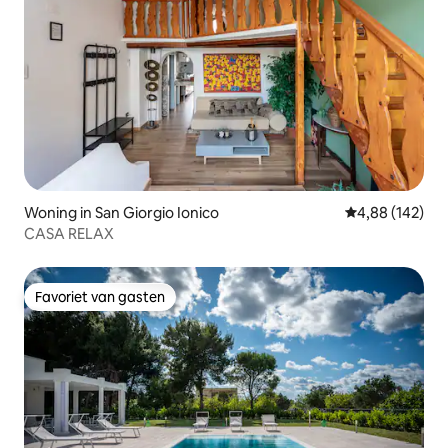
Woning in San Giorgio Ionico
Gemiddelde beo
4,88 (142)
CASA RELAX
Favoriet van gasten
Favoriet van gasten