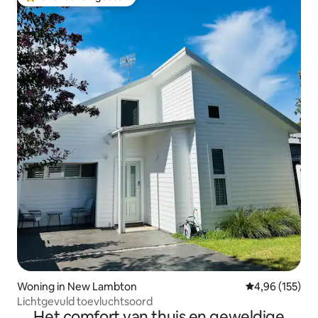
Topfavoriet van gasten
Woning in New Lambton
Gemiddelde beo
4,96 (155)
Lichtgevuld toevluchtsoord
Het comfort van thuis en geweldige