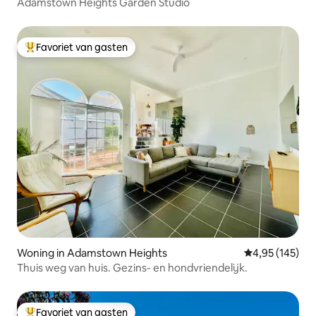
Adamstown Heights Garden Studio
Favoriet van gasten
Topfavoriet van gasten
Woning in Adamstown Heights
Gemiddelde beo
4,95 (145)
Thuis weg van huis. Gezins- en hondvriendelijk.
Favoriet van gasten