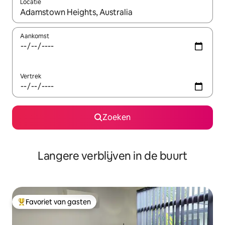
Locatie
Wanneer er resultaten beschikbaar zijn, maak je een keuze met 
Aankomst
Vertrek
Zoeken
Langere verblijven in de buurt
Favoriet van gasten
Topfavoriet van gasten