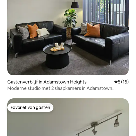
Gastenverblijf in Adamstown Heights
Gemiddelde
5 (16)
Moderne studio met 2 slaapkamers in Adamstown
Heights
Favoriet van gasten
Favoriet van gasten