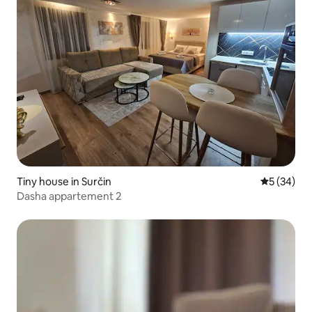
Tiny house in Surčin
Gemiddelde
5 (34)
Dasha appartement 2