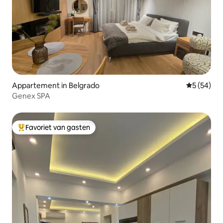
Appartement in Belgrado
Gemiddelde
5 (54)
Genex SPA
Favoriet van gasten
Topfavoriet van gasten