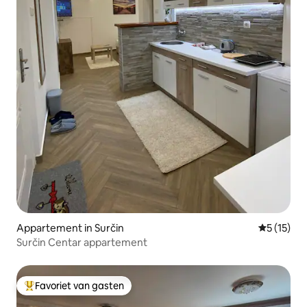
Appartement in Surčin
Gemiddeld
5 (15)
Surčin Centar appartement
Favoriet van gasten
Topfavoriet van gasten