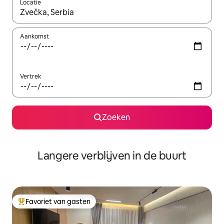
Locatie
Wanneer er resultaten beschikbaar zijn, maak je een keuze met 
Aankomst
Vertrek
Zoeken
Langere verblijven in de buurt
Favoriet van gasten
Topfavoriet van gasten