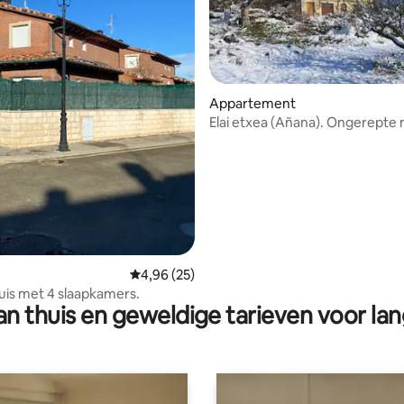
ling van 5 op 5, 35 recensies
Appartement
Elai etxea (Añana). Ongerepte 
Gemiddelde beoordeling van 4,96 op 5, 25 r
4,96 (25)
huis met 4 slaapkamers.
n thuis en geweldige tarieven voor lan