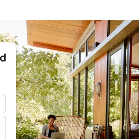
nd
een keuze met je de pijltjestoetsen omhoog en omlaag, óf door te tikk