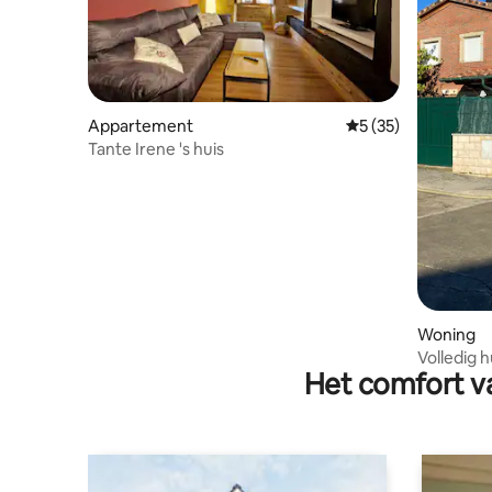
Appartement
Gemiddelde beoorde
5 (35)
Tante Irene 's huis
Woning
Volledig 
Het comfort va