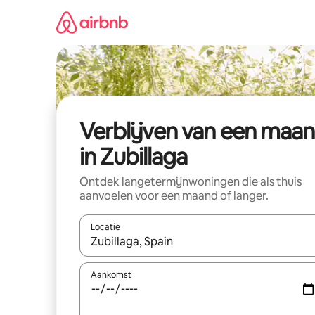
Ga
direct
naar
inhoud
Verblijven van een maa
in Zubillaga
Ontdek langetermijnwoningen die als thuis
aanvoelen voor een maand of langer.
Locatie
Wanneer er resultaten beschikbaar zijn, maak je 
Aankomst