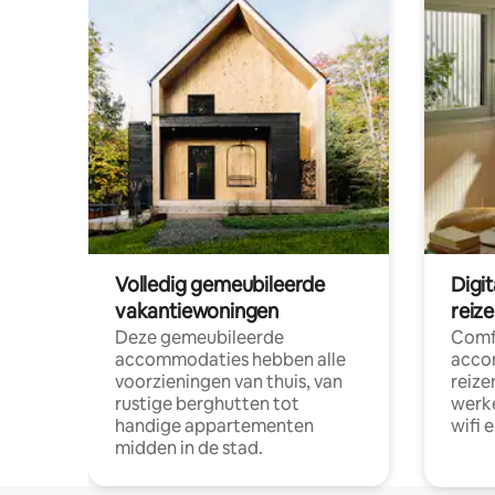
Volledig gemeubileerde
Digi
vakantiewoningen
reiz
Deze gemeubileerde
Comf
accommodaties hebben alle
acco
voorzieningen van thuis, van
reize
rustige berghutten tot
werke
handige appartementen
wifi 
midden in de stad.