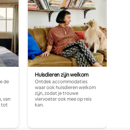
Huisdieren zijn welkom
e de
Ontdek accommodaties
waar ook huisdieren welkom
zijn, zodat je trouwe
, van
viervoeter ook mee op reis
 tot
kan.