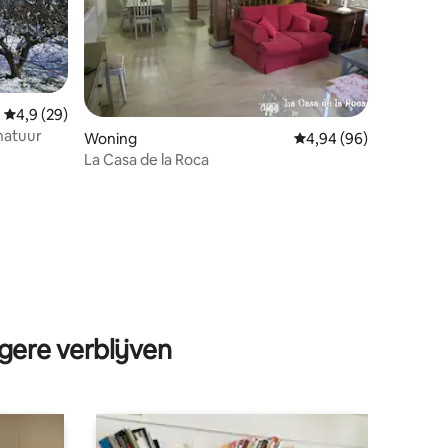
Gemiddelde beoordeling van 4,9 op 5, 29 recensies
4,9 (29)
natuur
Woning
Gemiddelde beoordelin
4,94 (96)
La Casa de la Roca
ecensies
gere verblijven