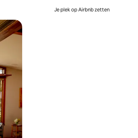
Je plek op Airbnb zetten
en of swipen.