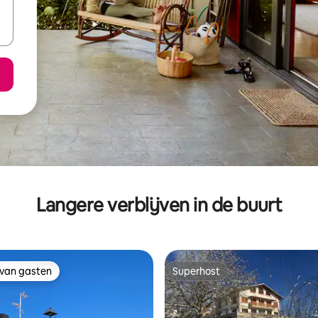
Langere verblijven in de buurt
 van gasten
Superhost
 van gasten
Superhost