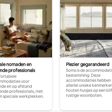
tale nomaden en
Plezier gegarandeerd
ende professionals
Soms is de accommodati
bestemming. Deze
ortabele
accommodaties hebben
mmodaties voor
allerlei unieke kenmerken
nde en op afstand
houten huisjes op een klif
nde professionals, met
rustige woonboten.
en speciale werkplekken.