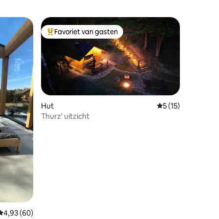
Favoriet van gasten
Topfavoriet van gasten
Hut
Gemiddelde beoord
5 (15)
Thurz' uitzicht
ecensies
Gemiddelde beoordeling van 4,93 op 5, 60 recensies
4,93 (60)