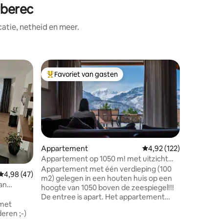
uberec
tie, netheid en meer.
Apparte
Favoriet van gasten
Superho
Topfavoriet van gasten
Superho
Luxe app
uitzicht 
Een zonn
met één 
gezinnen 
appartem
woonkame
volledig 
badkamer
Appartement
Gemiddelde beoordelin
4,92 (122)
toilet. D
Appartement op 1050 m! met uitzicht
ecensies
tweeper
terrase ,max. 8 pers.
Appartement met één verdieping (100
Gemiddelde beoordeling van 4,98 op 5, 47 recensies
4,98 (47)
eenpersoo
m2) gelegen in een houten huis op een
5 gasten,
an
hoogte van 1050 boven de zeespiegel!!!
Voordelen voor
De entree is apart. Het appartement
met sauna en
met
heeft een groot terras, wij bieden
speeltuin met g
eren ;-)
ligstoelen. Het uitzicht op de bergen