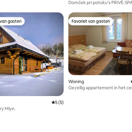
Domček pri potoku's PRIVÉ-SP
 van gasten
Favoriet van gasten
 van gasten
Favoriet van gasten
ling van 5 op 5, 12 recensies
Woning
Gezellig appartement in het c
van Zuberco
Gemiddelde beoordeling van 5 op 5, 5 r
5 (5)
rý Mlyn.