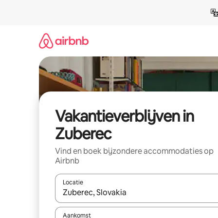
Ga
direct
naar
inhoud
Vakantieverblijven in
Zuberec
Vind en boek bijzondere accommodaties op
Airbnb
Locatie
Wanneer er resultaten beschikbaar zijn, maak je 
Aankomst