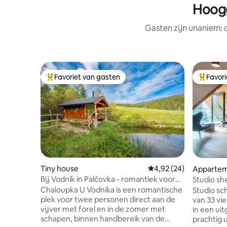
Hoogg
Gasten zijn unaniem:
Favoriet van gasten
Favor
Topfavoriet van gasten
Topfavor
Tiny house
Gemiddelde beoordelin
4,92 (24)
Apparte
Bij Vodník in Palčovka - romantiek voor
Studio sh
avonturiers
uitzicht o
Chaloupka U Vodníka is een romantische
Studio sc
plek voor twee personen direct aan de
van 33 vi
vijver met forel en in de zomer met
in een ui
schapen, binnen handbereik van de
prachtig u