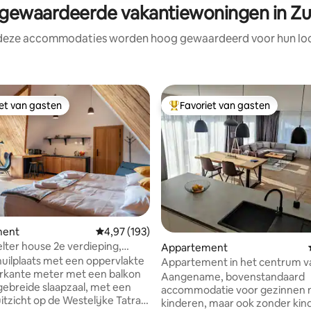
ewaardeerde vakantiewoningen in Z
 deze accommodaties worden hoog gewaardeerd voor hun loca
iet van gasten
Favoriet van gasten
iet van gasten
Topfavoriet van gasten
g van 4,92 op 5, 24 recensies
ment
Gemiddelde beoordeling van 4,97 op 5, 193 r
4,97 (193)
elter house 2e verdieping,
Appartement
p de Tatra's
huilplaats met een oppervlakte
Appartement in het centrum v
erkante meter met een balkon
Trstená
Aangename, bovenstandaard
tgebreide slaapzaal, met een
accommodatie voor gezinnen 
itzicht op de Westelijke Tatra.
kinderen, maar ook zonder kind