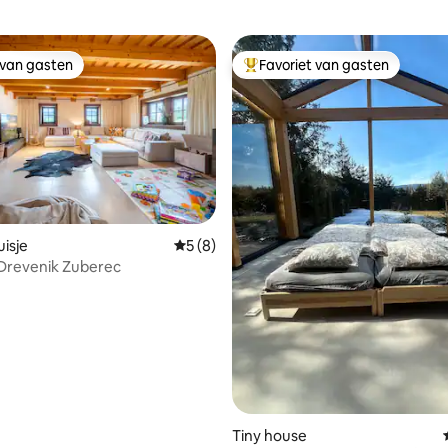
 van gasten
Favoriet van gasten
 van gasten
Topfavoriet van gasten
ling van 5 op 5, 18 recensies
isje
Gemiddelde beoordeling van 5 op 5, 8 r
5 (8)
 Drevenik Zuberec
Tiny house