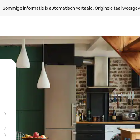
Sommige informatie is automatisch vertaald. 
Originele taal weerge
een keuze met je de pijltjestoetsen omhoog en omlaag, óf door te tikk