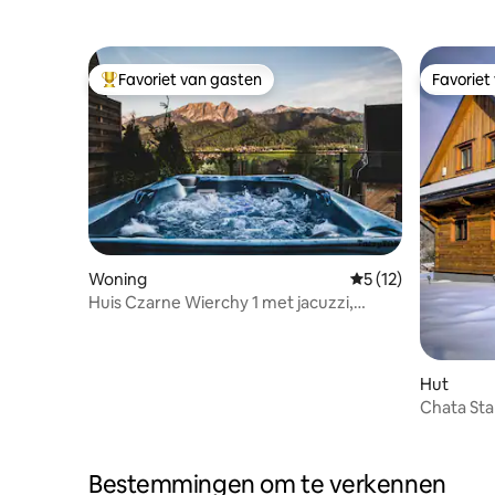
Favoriet van gasten
Favoriet
Topfavoriet van gasten
Favoriet
Woning
Gemiddelde beoorde
5 (12)
Huis Czarne Wierchy 1 met jacuzzi,
sauna, zoutmast
Hut
Chata Sta
Bestemmingen om te verkennen