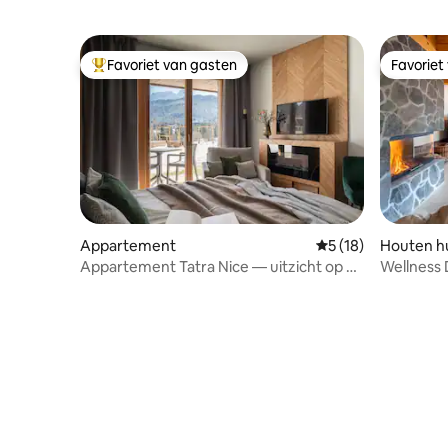
Favoriet van gasten
Favoriet
Topfavoriet van gasten
Favoriet
Appartement
Gemiddelde beoorde
5 (18)
Houten hu
Appartement Tatra Nice — uitzicht op de
Wellness
bergen + parkeerplaats