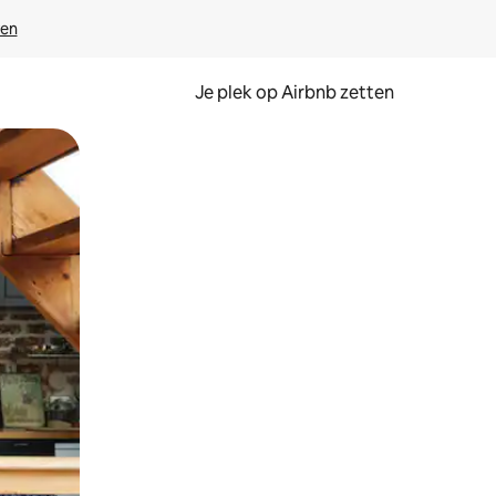
ven
Je plek op Airbnb zetten
en of swipen.