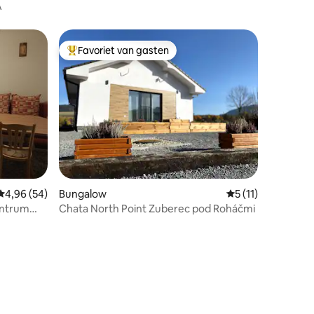
A
Favoriet van gasten
Topfavoriet van gasten
Gemiddelde beoordeling van 4,96 op 5, 54 recensies
4,96 (54)
Bungalow
Gemiddelde beoord
5 (11)
entrum
Chata North Point Zuberec pod Roháčmi
ecensies