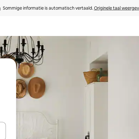
Sommige informatie is automatisch vertaald. 
Originele taal weerge
een keuze met je de pijltjestoetsen omhoog en omlaag, óf door te tikk