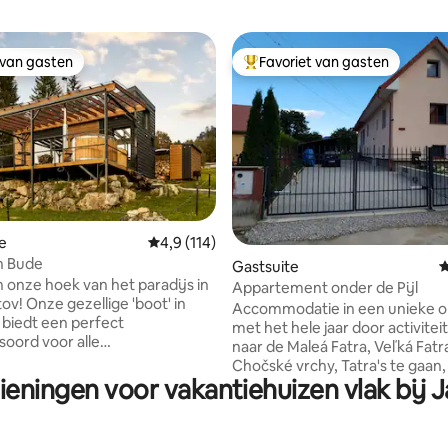
 van gasten
Favoriet van gasten
 van gasten
Topfavoriet van gasten
 van 4,91 op 5, 293 recensies
e
Gemiddelde beoordeling van 4,9 op 5, 114 r
4,9 (114)
in Bude
Gastsuite
G
 onze hoek van het paradijs in
Appartement onder de Pijl
tov! Onze gezellige 'boot' in
Accommodatie in een unieke 
biedt een perfect
met het hele jaar door activite
soord voor alle
naar de Maleá Fatra, Veľká Fatr
fhebbers en
Chočské vrchy, Tatra's te gaan
iefhebbers. Deze
ieningen voor vakantiehuizen vlak bij 
om naar het Oravský hrad-kast
ende locatie ligt in de
Liptovská Mara te gaan. De gro
mgeving van diepe bossen en
binnenplaats biedt ruimte voor
een onvergetelijke ervaring.
kinderen, die schommels, een t