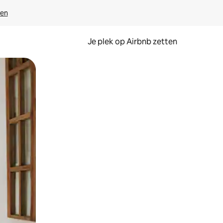
ven
Je plek op Airbnb zetten
en of swipen.