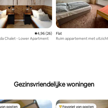
Gemiddelde beoordeling van 4,96 op 5, 26 r
4,96 (26)
Flat
da Chalet - Lower Apartment
Ruim appartement met uitzicht
bergen
g van 4,94 op 5, 18 recensies
Gezinsvriendelijke woningen
 van gasten
Favoriet van gasten