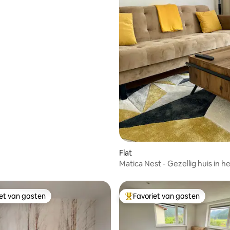
ng van 4,71 op 5, 7 recensies
Flat
Matica Nest - Gezellig huis in h
centrum
iet van gasten
Favoriet van gasten
iet van gasten
Topfavoriet van gasten