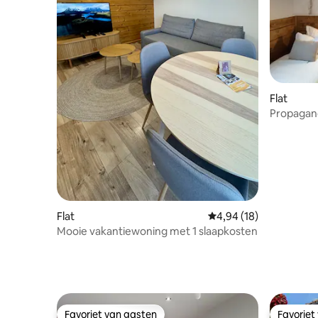
Flat
Propagan
Flat
Gemiddelde beoordelin
4,94 (18)
Mooie vakantiewoning met 1 slaapkosten
Favoriet van gasten
Favoriet