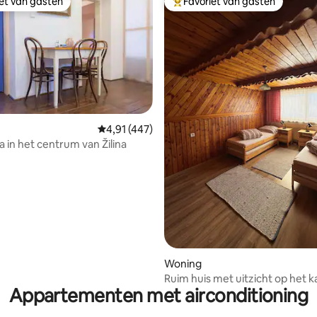
iet van gasten
Favoriet van gasten
iet van gasten
Topfavoriet van gasten
Gemiddelde beoordeling van 4,91 op 5, 447 r
4,91 (447)
a in het centrum van Žilina
g van 4,79 op 5, 19 recensies
Woning
Ruim huis met uitzicht op het k
Appartementen met airconditioning