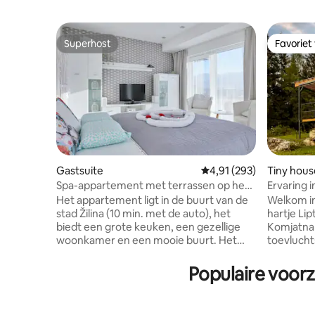
Superhost
Favoriet
Superhost
Favoriet
Gastsuite
Gemiddelde beoordeling
4,91 (293)
Tiny hous
Spa-appartement met terrassen op het
Ervaring 
zuiden | Privé bubbelbad
Het appartement ligt in de buurt van de
Welkom in
stad Žilina (10 min. met de auto), het
hartje Lip
biedt een grote keuken, een gezellige
Komjatna 
woonkamer en een mooie buurt. Het
toevlucht
appartement is gelegen in een nieuw
natuurlie
gebouw, het is volledig uitgerust
avontuurl
Populaire voorz
(vaatwasser, koffiezetapparaat, enz.),
adembenem
het is ingericht met nieuwe meubels en
rustige o
beschikt ook over een ruim terras
biedt je 