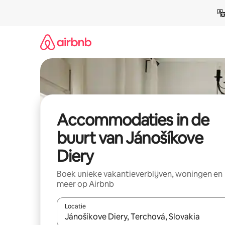
Ga
direct
naar
inhoud
Accommodaties in de
buurt van Jánošíkove
Diery
Boek unieke vakantieverblijven, woningen en
meer op Airbnb
Locatie
Wanneer er resultaten beschikbaar zijn, maak je 