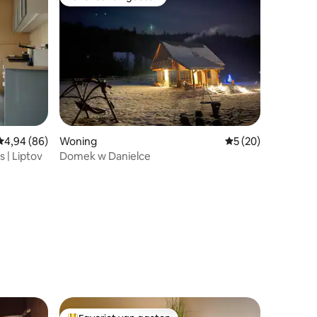
Favoriet van gasten
ecensies
Gemiddelde beoordeling van 4,94 op 5, 86 recensies
4,94 (86)
Woning
Gemiddelde beoorde
5 (20)
s | Liptov
Domek w Danielce