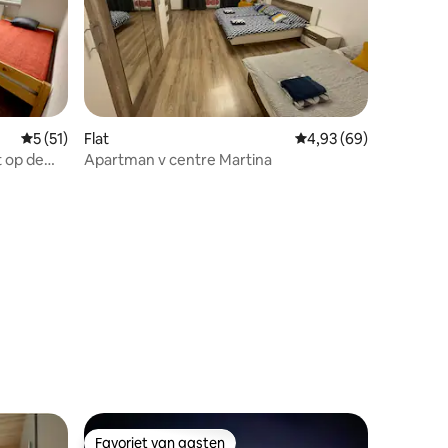
ecensies
Gemiddelde beoordeling van 5 op 5, 51 recensies
5 (51)
Flat
Gemiddelde beoordelin
4,93 (69)
 op de
Apartman v centre Martina
Favoriet van gasten