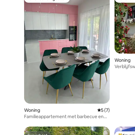
Favoriet van gasten
Favoriet
Woning
Verblijfs
Woning
Gemiddelde beoord
5 (7)
Familieappartement met barbecue en
speeltuin