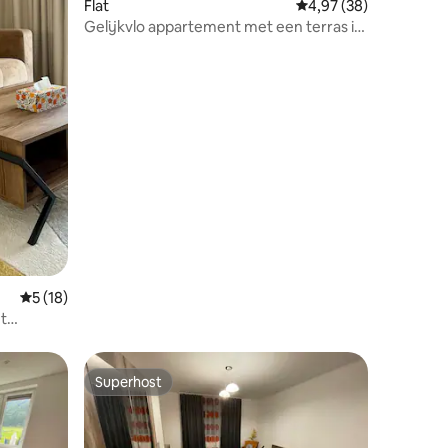
Flat
Gemiddelde beoordelin
4,97 (38)
Gelijkvlo appartement met een terras in
Martin
Gemiddelde beoordeling van 5 op 5, 18 recensies
5 (18)
et
Superhost
Superhost