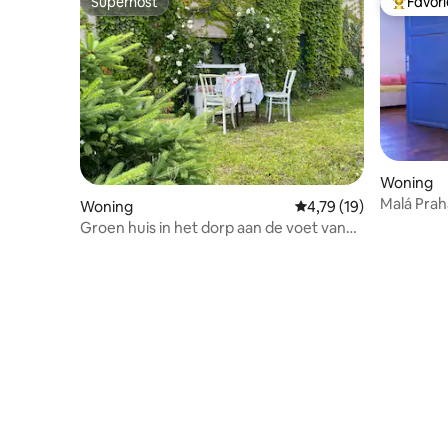
Superhost
Favor
Superhost
Topfavor
Woning
Malá Prah
Woning
Gemiddelde beoordelin
4,79 (19)
Groen huis in het dorp aan de voet van
de bergen