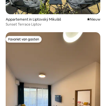
Appartement in Liptovský Mikuláš
Nieuwe ac
Nieuw
Sunset Terrace Liptov
Favoriet van gasten
Favoriet van gasten