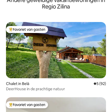
Andere geweldige vakantiewoningen in
Regio Zilina
Favoriet van gasten
Topfavoriet van gasten
Chalet in Belá
Gemiddelde
5 (92)
DeerHouse in de prachtige natuur
Favoriet van gasten
Topfavoriet van gasten