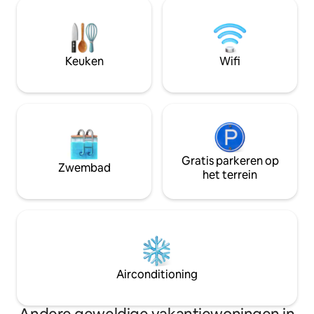
Het appartement biedt comfortabele
slechts een steen
faciliteiten, het is voorzien van
bus- en treinstati
airconditioning. Volledig uitgeruste
vind je ook het w
keuken, wifi, tv, beddengoed en
vele restaurants, 
handdoeken zijn beschikbaar. In de
Keuken
Wifi
attracties.
buurt is een winkelcentrum,
supermarkt, apotheek, geldautomaat.
Gratis parkeren op
Zwembad
het terrein
Airconditioning