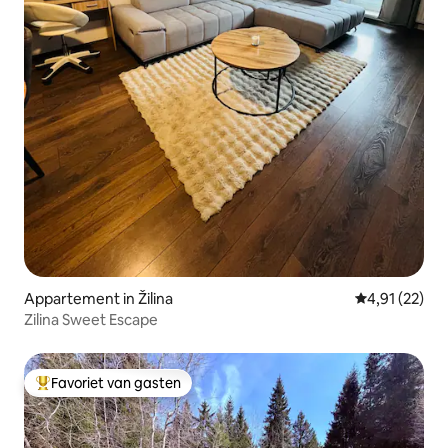
Appartement in Žilina
Gemiddelde be
4,91 (22)
Zilina Sweet Escape
Favoriet van gasten
Topfavoriet van gasten