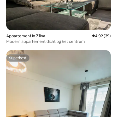
Appartement in Žilina
Gemiddelde be
4,92 (39)
Modern appartement dicht bij het centrum
Superhost
Superhost