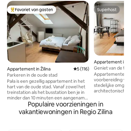
Favoriet van gasten
Superhost
Topfavoriet van gasten
Superhost
Appartement in Ži
Geniet van de tint
Appartement in Žilina
Gemiddelde beoordeling van 
5 (116)
Appartementen v
Parkeren in de oude stad
voorbereiding van
Pała is een gezellig appartement in het
stedelijke omgevi
hart van de oude stad. Vanaf zowel het
architectonische
treinstation als het busstation ben je in
verbinding zorgt v
minder dan 10 minuten een aangename
mismatch, perfect 
Populaire voorzieningen in
wandeling door het voetgangersgebied.
kleur van de stad
Je kunt je auto parkeren op een eigen
vakantiewoningen in Regio Zilina
draagt de oorspro
parkeerplaats en rechtdoor gaan naar
niet noodzakelijk
het avondstadje. Of ontspannen in de
de pianovleugel. de PIANO ligt direct in
schommelstoel met uitzicht op de lucht.
het historische ce