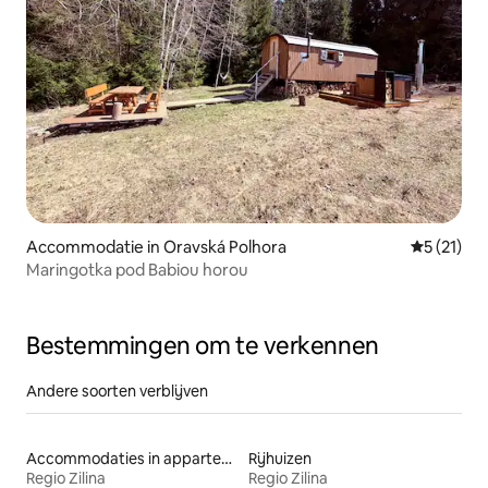
Accommodatie in Oravská Polhora
Gemiddeld
5 (21)
Maringotka pod Babiou horou
Bestemmingen om te verkennen
Andere soorten verblijven
Accommodaties in appartementen met diensten
Rijhuizen
Regio Zilina
Regio Zilina