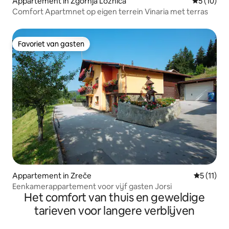
Appartement in Zgornja Ložnica
Gemiddelde
5 (10)
Comfort Apartmnet op eigen terrein Vinaria met terras
Favoriet van gasten
Favoriet van gasten
Appartement in Zreče
Gemiddeld
5 (11)
Eenkamerappartement voor vijf gasten Jorsi
Het comfort van thuis en geweldige
tarieven voor langere verblijven