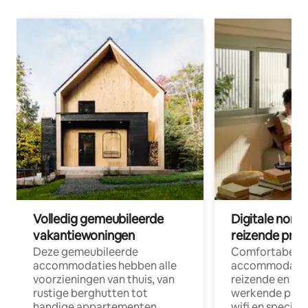
Volledig gemeubileerde
Digitale nom
vakantiewoningen
reizende prof
Deze gemeubileerde
Comfortabele
accommodaties hebben alle
accommodatie
voorzieningen van thuis, van
reizende en op
rustige berghutten tot
werkende profe
handige appartementen
wifi en special