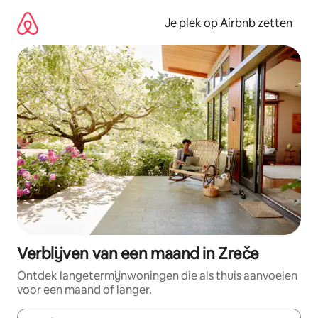
Ga
direct
Je plek op Airbnb zetten
naar
inhoud
Verblijven van een maand in Zreče
Ontdek langetermijnwoningen die als thuis aanvoelen
voor een maand of langer.