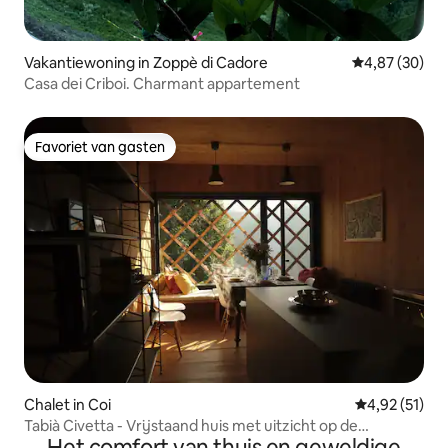
Vakantiewoning in Zoppè di Cadore
Gemiddelde be
4,87 (30)
Casa dei Criboi. Charmant appartement
Favoriet van gasten
Favoriet van gasten
Chalet in Coi
Gemiddelde be
4,92 (51)
Tabià Civetta - Vrijstaand huis met uitzicht op de
Het comfort van thuis en geweldige
Dolomieten