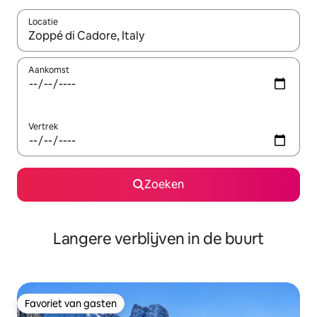
Locatie
Wanneer er resultaten beschikbaar zijn, maak je een keuze met 
Aankomst
Vertrek
Zoeken
Langere verblijven in de buurt
Favoriet van gasten
Favoriet van gasten