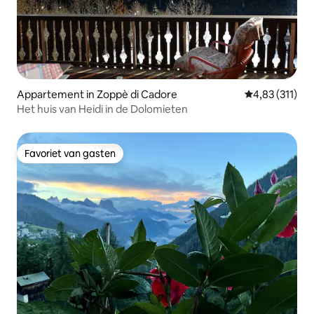
Appartement in Zoppè di Cadore
Gemiddelde be
4,83 (311)
Het huis van Heidi in de Dolomieten
Favoriet van gasten
Favoriet van gasten