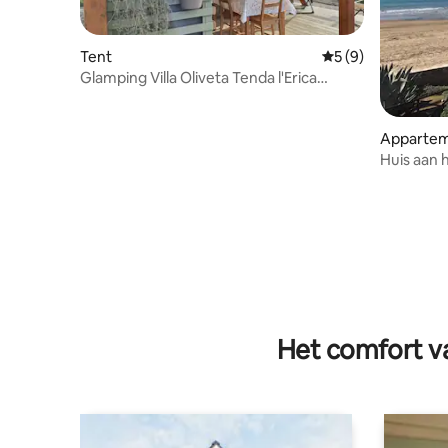
Tent
Gemiddelde beoord
5 (9)
Glamping Villa Oliveta Tenda l'Erica
zeezicht
Apparte
Huis aan 
Het comfort va