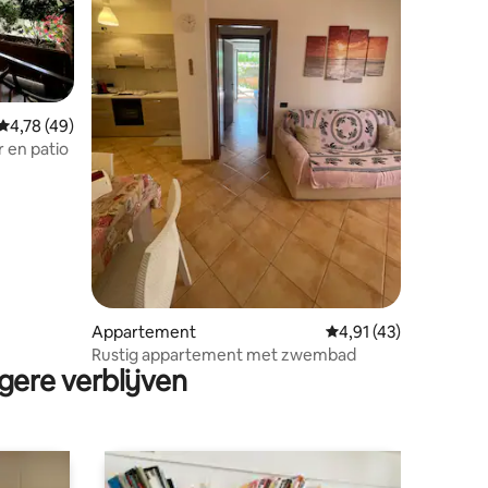
Gemiddelde beoordeling van 4,78 op 5, 49 recensies
4,78 (49)
 en patio
ecensies
Appartement
Gemiddelde beoordeli
4,91 (43)
Rustig appartement met zwembad
gere verblijven