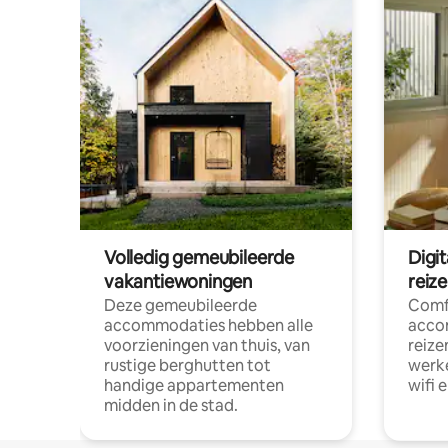
Volledig gemeubileerde
Digi
vakantiewoningen
reiz
Deze gemeubileerde
Comf
accommodaties hebben alle
acco
voorzieningen van thuis, van
reize
rustige berghutten tot
werke
handige appartementen
wifi 
midden in de stad.