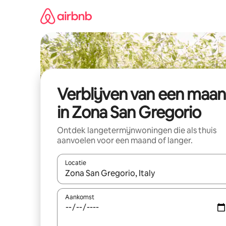
Ga
direct
naar
inhoud
Verblijven van een maa
in Zona San Gregorio
Ontdek langetermijnwoningen die als thuis
aanvoelen voor een maand of langer.
Locatie
Wanneer er resultaten beschikbaar zijn, maak je 
Aankomst