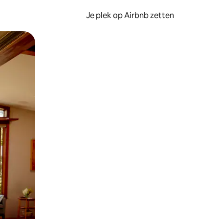
Je plek op Airbnb zetten
en of swipen.