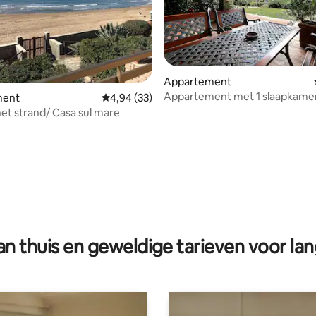
eling van 5 op 5, 9 recensies
Appartement
Appartement met 1 slaapkamer
ment
Gemiddelde beoordeling van 4,94 op 5, 33 r
4,94 (33)
het strand/ Casa sul mare
n thuis en geweldige tarieven voor lan