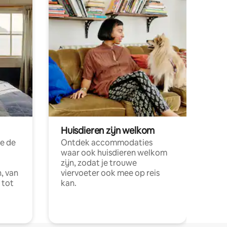
Huisdieren zijn welkom
e de
Ontdek accommodaties
waar ook huisdieren welkom
zijn, zodat je trouwe
, van
viervoeter ook mee op reis
 tot
kan.