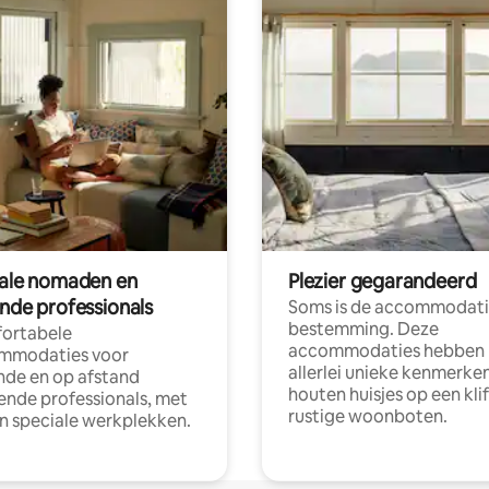
tale nomaden en
Plezier gegarandeerd
ende professionals
Soms is de accommodati
bestemming. Deze
ortabele
accommodaties hebben
mmodaties voor
allerlei unieke kenmerken
nde en op afstand
houten huisjes op een klif
nde professionals, met
rustige woonboten.
en speciale werkplekken.