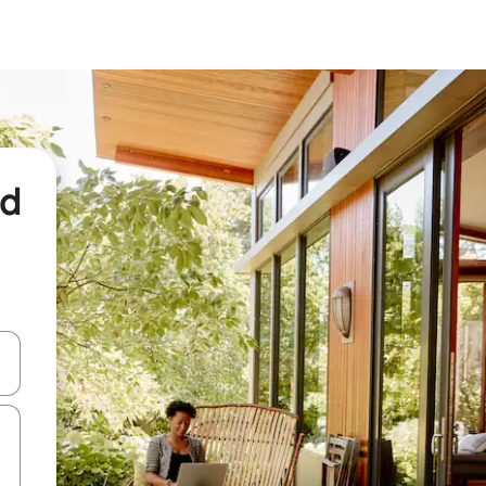
nd
een keuze met je de pijltjestoetsen omhoog en omlaag, óf door te tikk