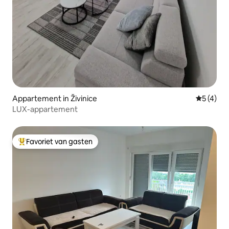
Appartement in Živinice
Gemiddeld
5 (4)
LUX-appartement
Favoriet van gasten
Topfavoriet van gasten