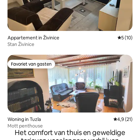
Appartement in Živinice
Gemiddelde
5 (10)
Stan Živinice
Favoriet van gasten
Favoriet van gasten
Woning in Tuzla
Gemiddelde 
4,9 (21)
Mott penthouse
Het comfort van thuis en geweldige