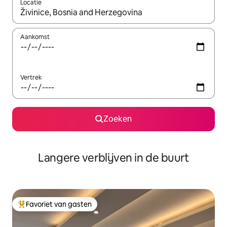
Locatie
Wanneer er resultaten beschikbaar zijn, maak je een keuze met 
Aankomst
Vertrek
Zoeken
Langere verblijven in de buurt
Favoriet van gasten
Topfavoriet van gasten