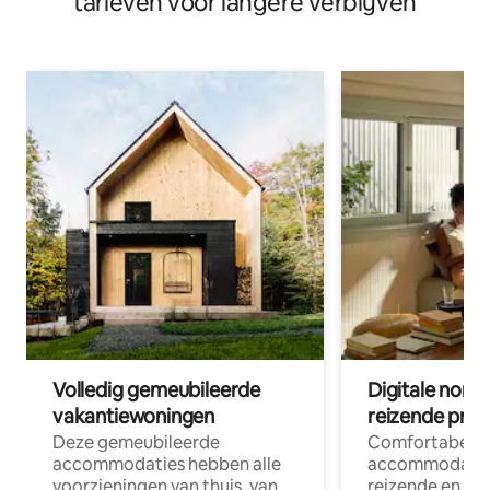
tarieven voor langere verblijven
Volledig gemeubileerde
Digitale nom
vakantiewoningen
reizende prof
Deze gemeubileerde
Comfortabele
accommodaties hebben alle
accommodatie
voorzieningen van thuis, van
reizende en op