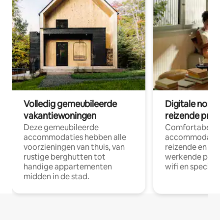
Volledig gemeubileerde
Digitale nom
vakantiewoningen
reizende prof
Deze gemeubileerde
Comfortabele
accommodaties hebben alle
accommodatie
voorzieningen van thuis, van
reizende en op
rustige berghutten tot
werkende profe
handige appartementen
wifi en special
midden in de stad.