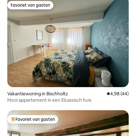
Favoriet van gasten
Favoriet van gasten
Vakantiewoning in Bischholtz
Gemiddelde be
4,98 (44)
Mooi appartement in een Elzassisch huis
Favoriet van gasten
Topfavoriet van gasten