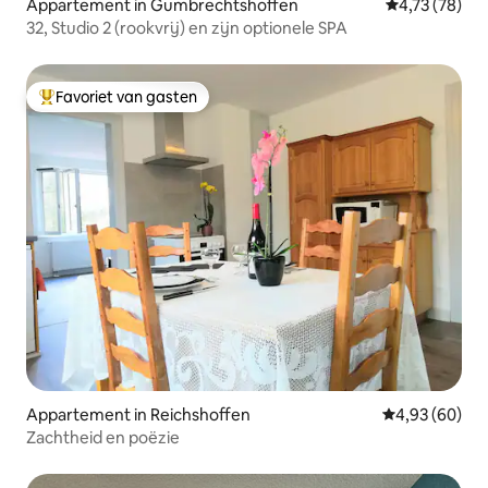
Appartement in Gumbrechtshoffen
Gemiddelde be
4,73 (78)
32, Studio 2 (rookvrij) en zijn optionele SPA
Favoriet van gasten
Topfavoriet van gasten
Appartement in Reichshoffen
Gemiddelde be
4,93 (60)
Zachtheid en poëzie