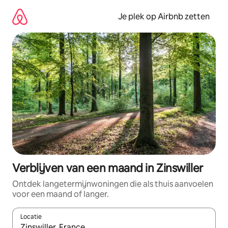
Ga
direct
Je plek op Airbnb zetten
naar
inhoud
Verblijven van een maand in Zinswiller
Ontdek langetermijnwoningen die als thuis aanvoelen
voor een maand of langer.
Locatie
Wanneer er resultaten beschikbaar zijn, maak je een keuze met 