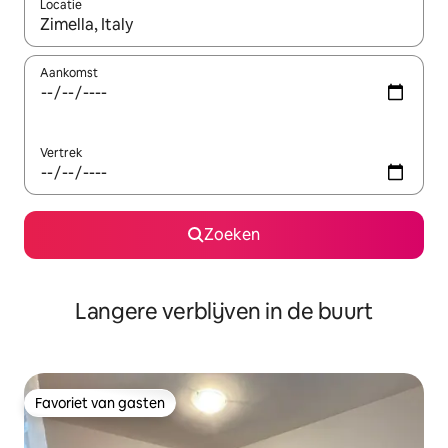
Locatie
Wanneer er resultaten beschikbaar zijn, maak je een keuze met 
Aankomst
Vertrek
Zoeken
Langere verblijven in de buurt
Favoriet van gasten
Favoriet van gasten