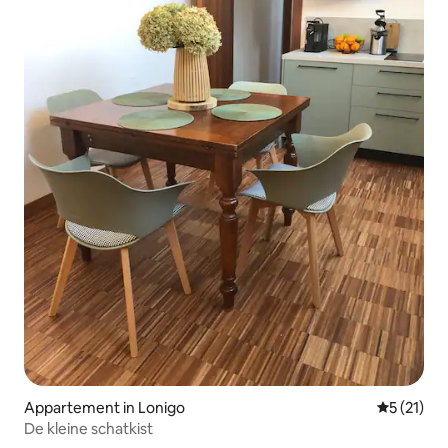
Appartement in Lonigo
Gemiddeld
5 (21)
De kleine schatkist