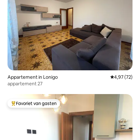
Appartement in Lonigo
Gemiddelde be
4,97 (72)
appartement 27
Favoriet van gasten
Topfavoriet van gasten