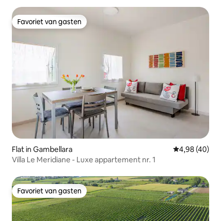
Favoriet van gasten
Favoriet van gasten
Flat in Gambellara
Gemiddelde be
4,98 (40)
Villa Le Meridiane - Luxe appartement nr. 1
Favoriet van gasten
Favoriet van gasten