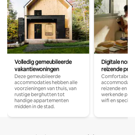
Volledig gemeubileerde
Digitale nom
vakantiewoningen
reizende prof
Deze gemeubileerde
Comfortabele
accommodaties hebben alle
accommodatie
voorzieningen van thuis, van
reizende en op
rustige berghutten tot
werkende profe
handige appartementen
wifi en special
midden in de stad.