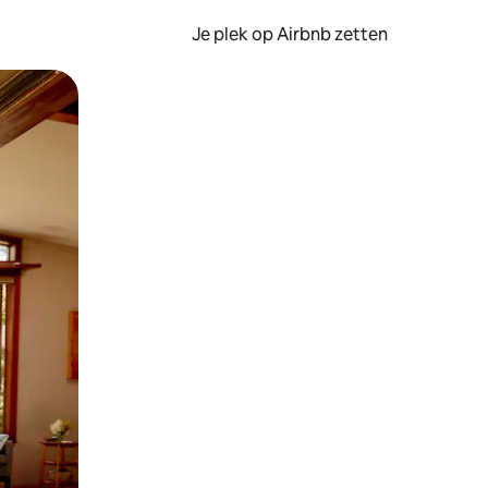
Je plek op Airbnb zetten
en of swipen.