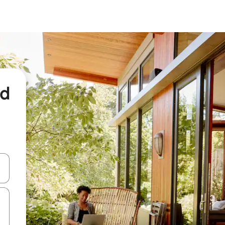
nd
een keuze met je de pijltjestoetsen omhoog en omlaag, óf door te tikk