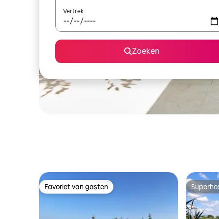
Vertrek
Zoeken
Favoriet van gasten
Superho
Favoriet van gasten
Superho