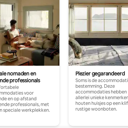
tale nomaden en
Plezier gegarandeerd
ende professionals
Soms is de accommodati
bestemming. Deze
ortabele
accommodaties hebben
mmodaties voor
allerlei unieke kenmerken
nde en op afstand
houten huisjes op een klif
nde professionals, met
rustige woonboten.
en speciale werkplekken.