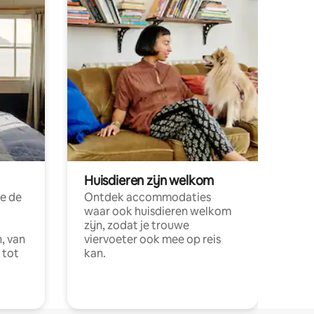
Huisdieren zijn welkom
e de
Ontdek accommodaties
waar ook huisdieren welkom
zijn, zodat je trouwe
, van
viervoeter ook mee op reis
 tot
kan.