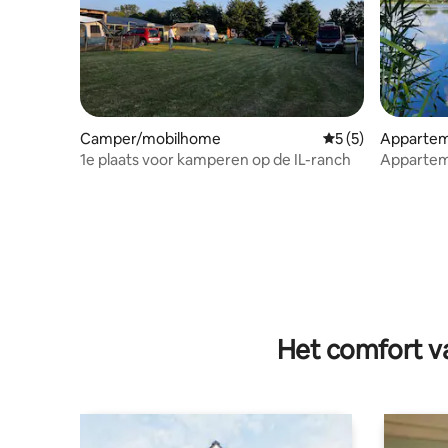
Camper/mobilhome
Gemiddelde beoord
5 (5)
Apparte
1e plaats voor kamperen op de IL-ranch
Appartem
Het comfort va