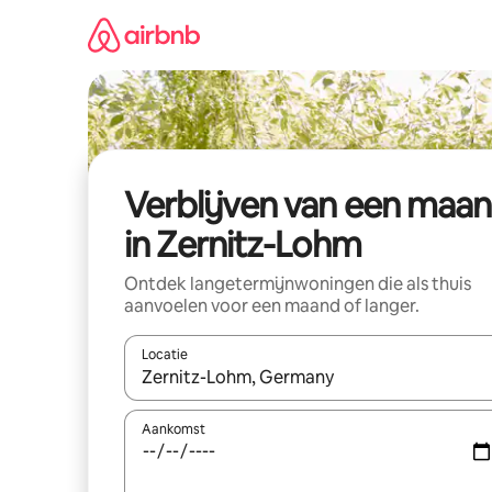
Ga
direct
naar
inhoud
Verblijven van een maa
in Zernitz-Lohm
Ontdek langetermijnwoningen die als thuis
aanvoelen voor een maand of langer.
Locatie
Wanneer er resultaten beschikbaar zijn, maak je 
Aankomst