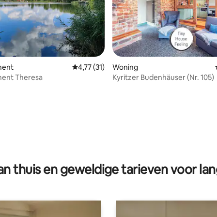
eling van 5 op 5, 5 recensies
ment
Gemiddelde beoordeling van 4,77 op 5, 31 r
4,77 (31)
Woning
ent Theresa
Kyritzer Budenhäuser (Nr. 105)
n thuis en geweldige tarieven voor lan