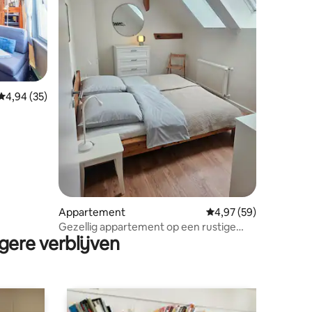
ecensies
Gemiddelde beoordeling van 4,94 op 5, 35 recensies
4,94 (35)
Appartement
Gemiddelde beoordelin
4,97 (59)
Gezellig appartement op een rustige
gere verblijven
locatie