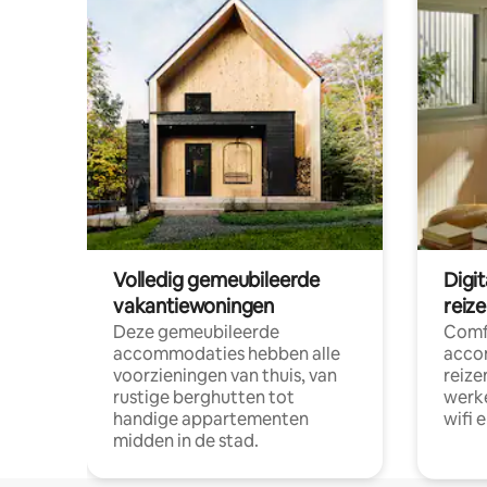
Volledig gemeubileerde
Digi
vakantiewoningen
reiz
Deze gemeubileerde
Comf
accommodaties hebben alle
acco
voorzieningen van thuis, van
reize
rustige berghutten tot
werke
handige appartementen
wifi 
midden in de stad.