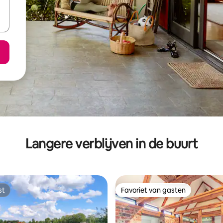
Langere verblijven in de buurt
st
Favoriet van gasten
st
Favoriet van gasten