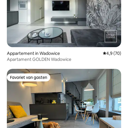
Appartement in Wadowice
Gemiddelde b
4,9 (70)
Apartament GOLDEN Wadowice
Favoriet van gasten
Favoriet van gasten