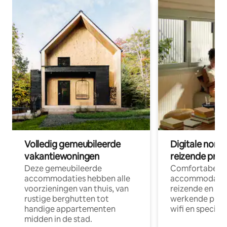
Volledig gemeubileerde
Digitale nom
vakantiewoningen
reizende prof
Deze gemeubileerde
Comfortabele
accommodaties hebben alle
accommodatie
voorzieningen van thuis, van
reizende en op
rustige berghutten tot
werkende profe
handige appartementen
wifi en special
midden in de stad.