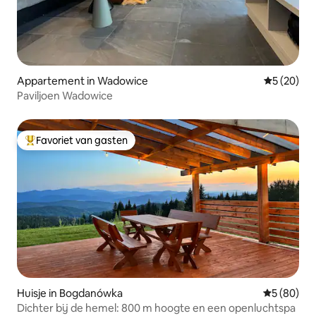
Appartement in Wadowice
Gemiddelde
5 (20)
Paviljoen Wadowice
Favoriet van gasten
Topfavoriet van gasten
Huisje in Bogdanówka
Gemiddelde
5 (80)
Dichter bij de hemel: 800 m hoogte en een openluchtspa