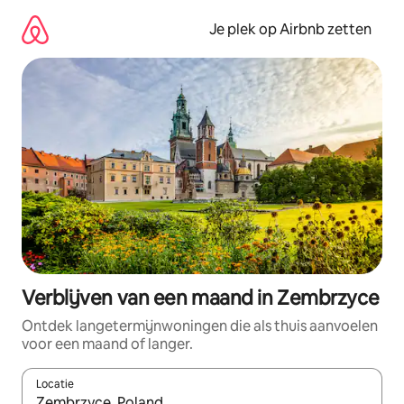
Ga
direct
Je plek op Airbnb zetten
naar
inhoud
Verblijven van een maand in Zembrzyce
Ontdek langetermijnwoningen die als thuis aanvoelen
voor een maand of langer.
Locatie
Wanneer er resultaten beschikbaar zijn, maak je een keuze met 