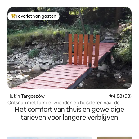
Favoriet van gasten
Topfavoriet van gasten
Hut in Targoszów
Gemiddelde be
4,88 (93)
Ontsnap met familie, vrienden en huisdieren naar de
Het comfort van thuis en geweldige
natuur
tarieven voor langere verblijven