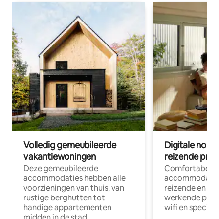
Volledig gemeubileerde
Digitale nom
vakantiewoningen
reizende prof
Deze gemeubileerde
Comfortabele
accommodaties hebben alle
accommodatie
voorzieningen van thuis, van
reizende en op
rustige berghutten tot
werkende profe
handige appartementen
wifi en special
midden in de stad.