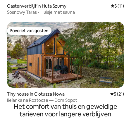
Gastenverblijf in Huta Szumy
Gemiddeld
5 (11)
Sosnowy Taras - Huisje met sauna
Favoriet van gasten
Favoriet van gasten
Tiny house in Ciotusza Nowa
Gemiddeld
5 (21)
Iielanka na Roztocze — Dom Sopot
Het comfort van thuis en geweldige
tarieven voor langere verblijven