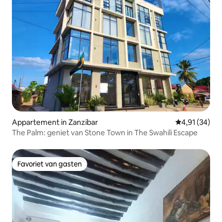
Appartement in Zanzibar
Gemiddelde be
4,91 (34)
The Palm: geniet van Stone Town in The Swahili Escape
Favoriet van gasten
Favoriet van gasten