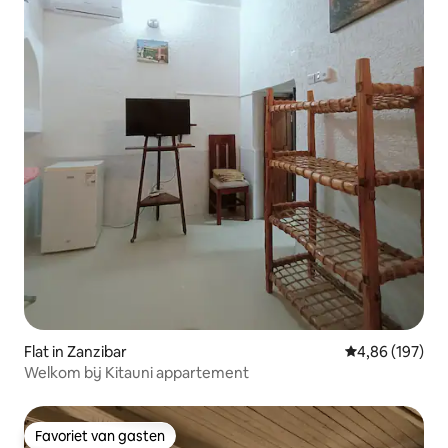
Flat in Zanzibar
Gemiddelde beo
4,86 (197)
Welkom bij Kitauni appartement
Favoriet van gasten
Favoriet van gasten