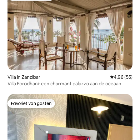
Villa in Zanzibar
Gemiddelde be
4,96 (55)
Villa Forodhani: een charmant palazzo aan de oceaan
Favoriet van gasten
Favoriet van gasten