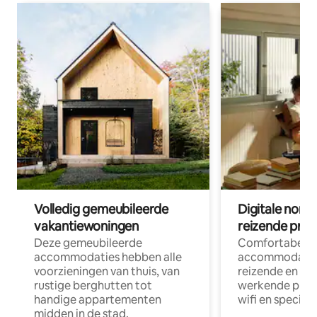
Volledig gemeubileerde
Digitale nom
vakantiewoningen
reizende prof
Deze gemeubileerde
Comfortabele
accommodaties hebben alle
accommodatie
voorzieningen van thuis, van
reizende en op
rustige berghutten tot
werkende profe
handige appartementen
wifi en special
midden in de stad.