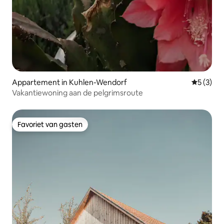
Appartement in Kuhlen-Wendorf
Gemiddeld
5 (3)
Vakantiewoning aan de pelgrimsroute
Favoriet van gasten
Favoriet van gasten