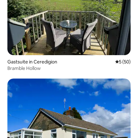
Gastsuite in Ceredigion
Gemiddelde
5 (50)
Bramble Hollow