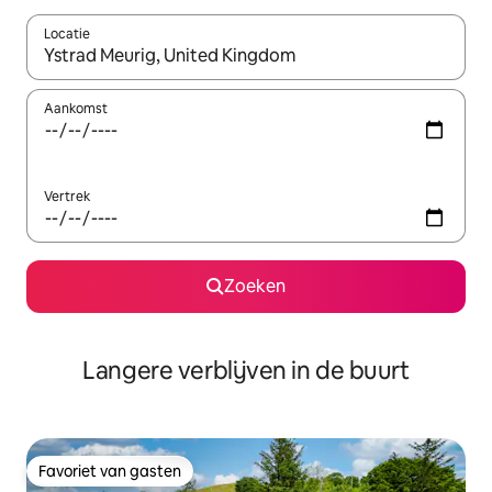
Locatie
Wanneer er resultaten beschikbaar zijn, maak je een keuze met 
Aankomst
Vertrek
Zoeken
Langere verblijven in de buurt
Favoriet van gasten
Favoriet van gasten