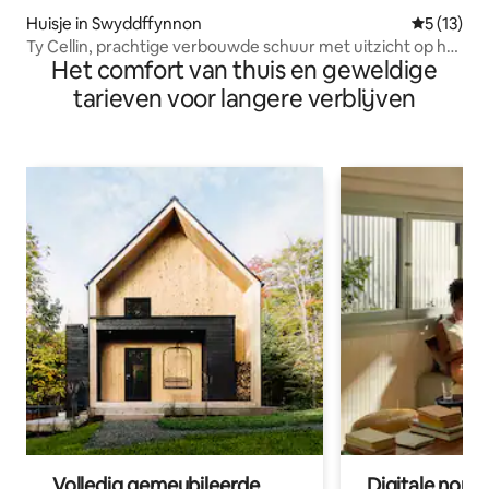
Huisje in Swyddffynnon
Gemiddeld
5 (13)
Ty Cellin, prachtige verbouwde schuur met uitzicht op het
Het comfort van thuis en geweldige
meer
tarieven voor langere verblijven
Volledig gemeubileerde
Digitale nom