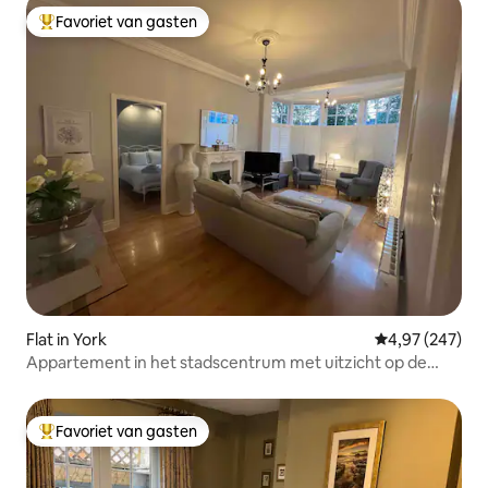
Favoriet van gasten
Topfavoriet van gasten
Flat in York
Gemiddelde beo
4,97 (247)
Appartement in het stadscentrum met uitzicht op de
muren van York
Favoriet van gasten
Topfavoriet van gasten