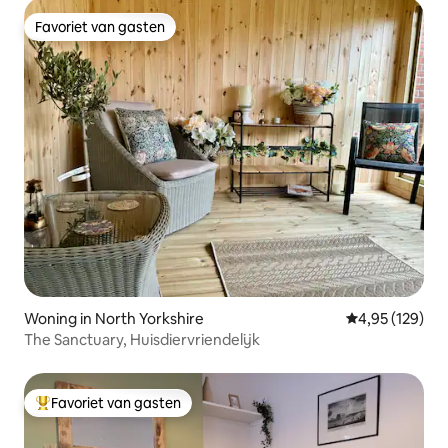
Favoriet van gasten
Favoriet van gasten
Woning in North Yorkshire
Gemiddelde beo
4,95 (129)
The Sanctuary, Huisdiervriendelijk
Favoriet van gasten
Topfavoriet van gasten