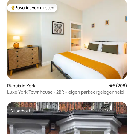
Favoriet van gasten
Topfavoriet van gasten
Rijhuis in York
Gemiddelde 
5 (208)
Luxe York Townhouse - 2BR + eigen parkeergelegenheid
Superhost
Superhost