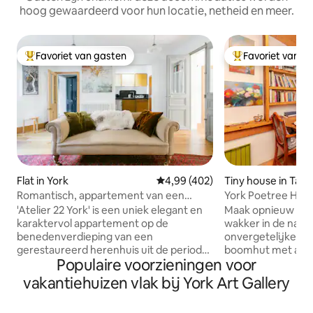
hoog gewaardeerd voor hun locatie, netheid en meer.
Favoriet van gasten
Favoriet van g
Topfavoriet van gasten
Topfavoriet van 
Flat in York
Gemiddelde beoordeling van 4,9
4,99 (402)
Tiny house in Tang
Romantisch, appartement van een
York Poetree Hous
kunstenaar. Stadscentrum. Gratis
boomhut voor éé
'Atelier 22 York' is een uniek elegant en
Maak opnieuw ver
parkeren.
karaktervol appartement op de
wakker in de natu
benedenverdieping van een
onvergetelijke on
gerestaureerd herenhuis uit de periode
boomhut met alles
Populaire voorzieningen voor
in het centrum van York. Liefdevol
te kalmeren en te 
ingericht door de eigenaren van
Zelfvoorzienend, 
vakantiehuizen vlak bij York Art Gallery
kunstenaars werd het geselecteerd
worden verzorgd 
door Alistair Sawday 's Special Places to
(een professionel