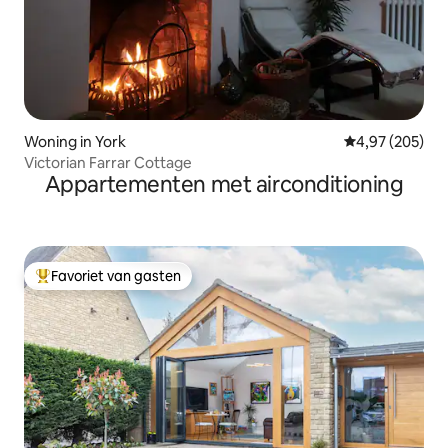
Woning in York
Gemiddelde beo
4,97 (205)
Victorian Farrar Cottage
Appartementen met airconditioning
Favoriet van gasten
Topfavoriet van gasten