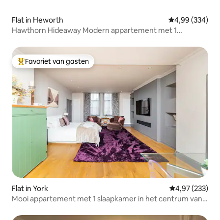
Flat in Heworth
Gemiddelde beo
4,99 (334)
Hawthorn Hideaway Modern appartement met 1
slaapkamer
Favoriet van gasten
Topfavoriet van gasten
Flat in York
Gemiddelde beo
4,97 (233)
Mooi appartement met 1 slaapkamer in het centrum van
York