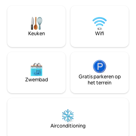
Stay'. Het beschikt over originele
een van de vele e
kunstwerken van David, antieke Franse
stad. Winkels in de buurt
en designmeubelen. - 8 minuten lopen
badkamer ligt op 
van York Minster. - 8 minuten lopen
afstand in het hoo
vanaf York Station. - 8 minuten lopen
genieten van onze
naar de stad door de prachtige
lelievijver en vrien
Keuken
Wifi
museumtuinen. - Snelle wifi. - Gratis
verhuurders staan 
parkeergelegenheid op straat. -100%
comfortabele en 
beddengoed -Welcome basket 'Atelier
garanderen.
22 York' is een uniek, elegant en
karaktervol op zichzelf staand
appartement in een onlangs
gerestaureerd historisch herenhuis.
Ideaal gelegen in een rustige woonstraat
Gratis parkeren op
Zwembad
op 5 minuten lopen van York Minster en
het terrein
de drukte van het stadscentrum met
zijn musea, goede restaurants en
winkels. Acht minuten lopen van het
treinstation van York. Met oog voor het
ongewone en aandacht voor detail
hebben Afgestudeerden van het Royal
College of Art David en Anita het
Airconditioning
perfecte, dromerige uitje gecreëerd.
Het appartement is geselecteerd door