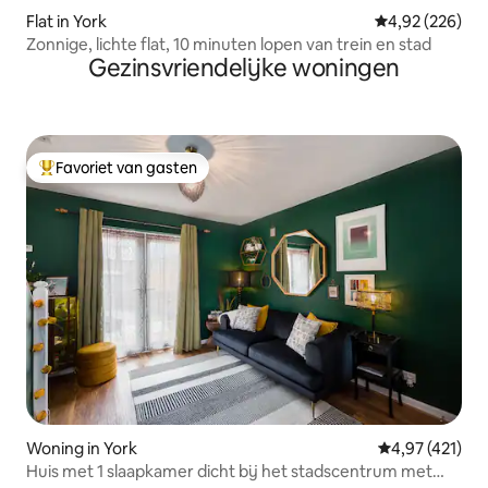
Flat in York
Gemiddelde beo
4,92 (226)
Zonnige, lichte flat, 10 minuten lopen van trein en stad
Gezinsvriendelijke woningen
Favoriet van gasten
Topfavoriet van gasten
Woning in York
Gemiddelde beo
4,97 (421)
Huis met 1 slaapkamer dicht bij het stadscentrum met