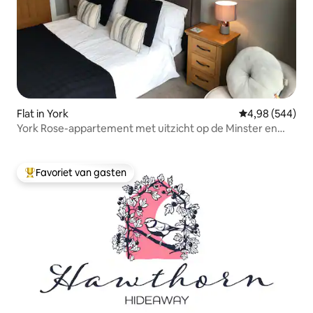
Flat in York
Gemiddelde beo
4,98 (544)
York Rose-appartement met uitzicht op de Minster en
parkeergelegenheid
Favoriet van gasten
Topfavoriet van gasten