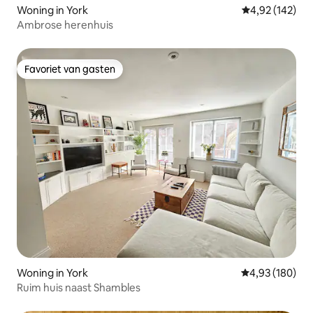
Woning in York
Gemiddelde beo
4,92 (142)
Ambrose herenhuis
Favoriet van gasten
Favoriet van gasten
Woning in York
Gemiddelde beo
4,93 (180)
Ruim huis naast Shambles