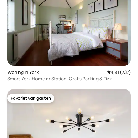
Woning in York
Gemiddelde beo
4,91 (737)
Smart York Home nr Station. Gratis Parking & Fizz
Favoriet van gasten
Favoriet van gasten