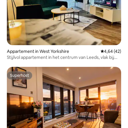
Appartement in West Yorkshire
Gemiddelde be
4,64 (42)
Stijlvol appartement in het centrum van Leeds, vlak bij
Trinity
Superhost
Superhost