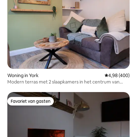
Woning in York
Gemiddelde beo
4,98 (400)
Modern terras met 2 slaapkamers in het centrum van
York
Favoriet van gasten
Favoriet van gasten