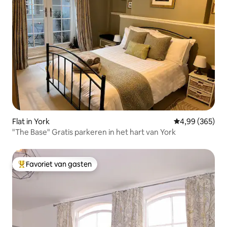
Flat in York
Gemiddelde beo
4,99 (365)
"The Base" Gratis parkeren in het hart van York
Favoriet van gasten
Topfavoriet van gasten