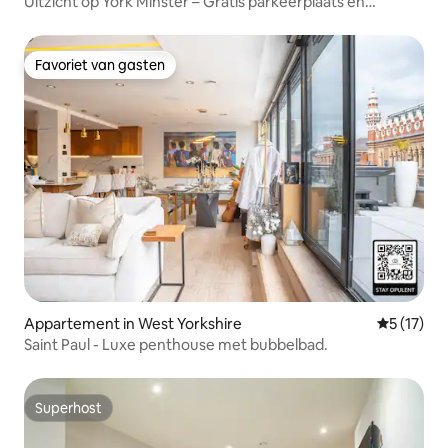
Uitzicht op York Minster – Gratis parkeerplaats en
fitnessruimte – Geschikt voor 6 personen
Favoriet van gasten
Favoriet van gasten
Appartement in West Yorkshire
Gemiddeld
5 (17)
Saint Paul - Luxe penthouse met bubbelbad.
Superhost
Superhost