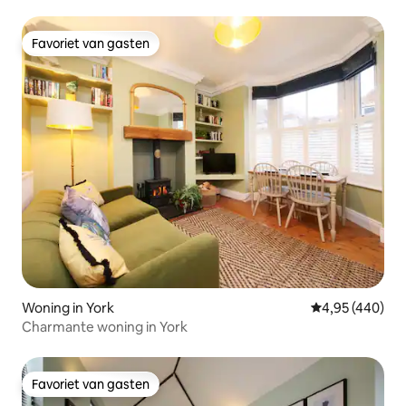
parkeerplaats
Favoriet van gasten
Favoriet van gasten
Woning in York
Gemiddelde beo
4,95 (440)
Charmante woning in York
Favoriet van gasten
Favoriet van gasten