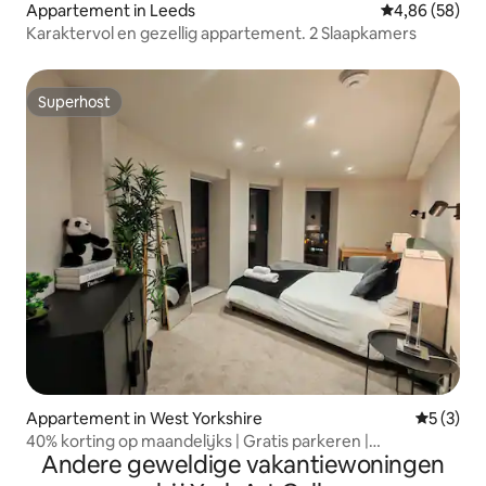
Appartement in Leeds
Gemiddelde be
4,86 (58)
Karaktervol en gezellig appartement. 2 Slaapkamers
Superhost
Superhost
Appartement in West Yorkshire
Gemiddeld
5 (3)
40% korting op maandelijks | Gratis parkeren |
Andere geweldige vakantiewoningen
Stadscentrum van Leeds