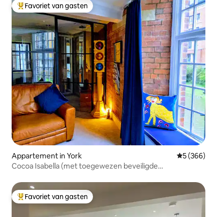
Favoriet van gasten
Topfavoriet van gasten
Appartement in York
Gemiddelde 
5 (366)
Cocoa Isabella (met toegewezen beveiligde
parkeerplaats)
Favoriet van gasten
Topfavoriet van gasten