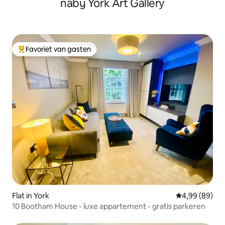
nabij York Art Gallery
Favoriet van gasten
Topfavoriet van gasten
Flat in York
Gemiddelde be
4,99 (89)
10 Bootham House - luxe appartement - gratis parkeren