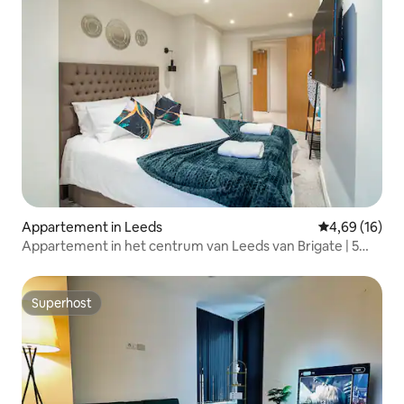
Appartement in Leeds
Gemiddelde be
4,69 (16)
Appartement in het centrum van Leeds van Brigate | 5
slaapplaatsen
Superhost
Superhost