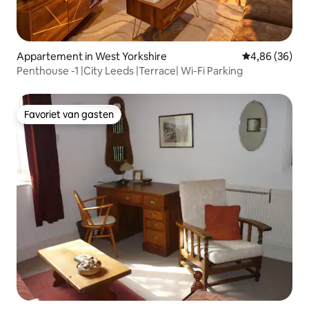
Appartement in West Yorkshire
Gemiddelde be
4,86 (36)
Penthouse -1 |City Leeds |Terrace| Wi-Fi Parking
Favoriet van gasten
Favoriet van gasten