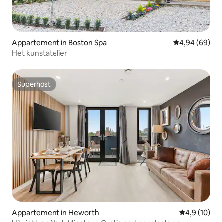
Appartement in Boston Spa
Gemiddelde be
4,94 (69)
Het kunstatelier
Superhost
Superhost
Appartement in Heworth
Gemiddelde b
4,9 (10)