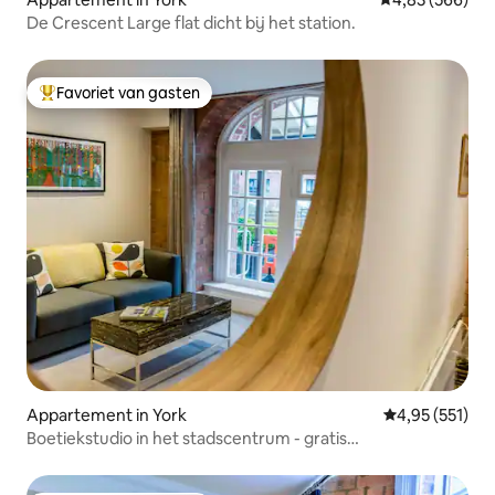
De Crescent Large flat dicht bij het station.
Favoriet van gasten
Topfavoriet van gasten
Appartement in York
Gemiddelde beo
4,95 (551)
Boetiekstudio in het stadscentrum - gratis
parkeergelegenheid op het terrein