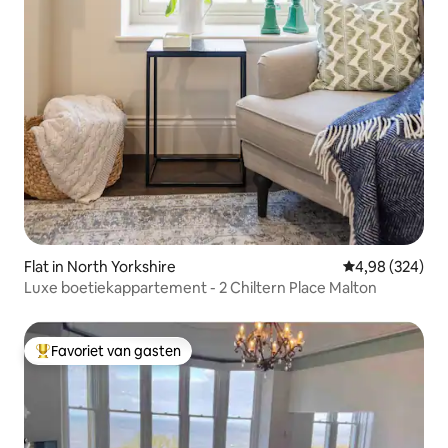
Flat in North Yorkshire
Gemiddelde beo
4,98 (324)
Luxe boetiekappartement - 2 Chiltern Place Malton
Favoriet van gasten
Topfavoriet van gasten