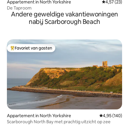
Appartement in North Yorkshire
Gemiddelde be
4,57 (23)
De Taproom
Andere geweldige vakantiewoningen
nabij Scarborough Beach
Favoriet van gasten
Topfavoriet van gasten
Appartement in North Yorkshire
Gemiddelde beo
4,95 (140)
Scarborough North Bay met prachtig uitzicht op zee