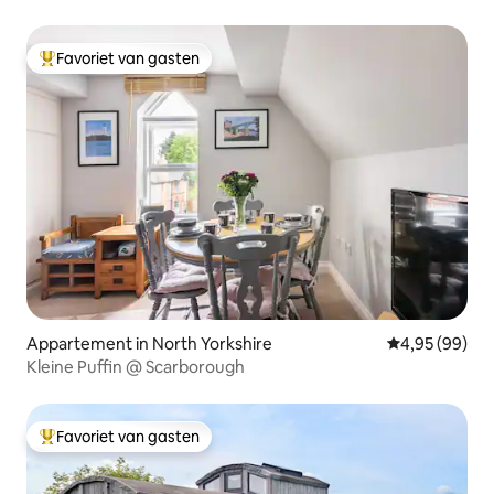
Favoriet van gasten
Topfavoriet van gasten
Appartement in North Yorkshire
Gemiddelde be
4,95 (99)
Kleine Puffin @ Scarborough
Favoriet van gasten
Topfavoriet van gasten