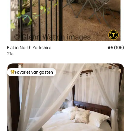
Flat in North Yorkshire
Gemiddelde 
5 (106)
21a
Favoriet van gasten
Topfavoriet van gasten