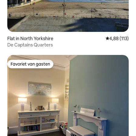
Flat in North Yorkshire
Gemiddelde beo
4,88 (113)
De Captains Quarters
Favoriet van gasten
Favoriet van gasten