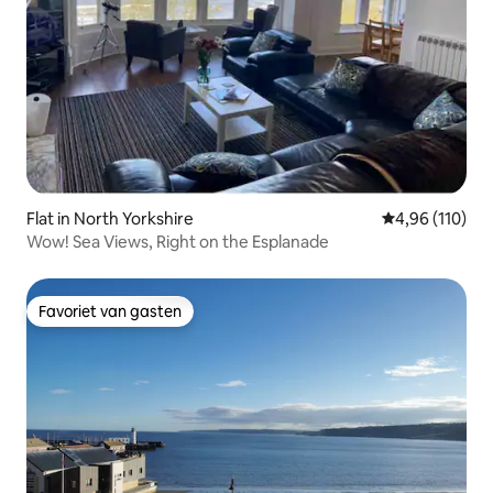
Flat in North Yorkshire
Gemiddelde beo
4,96 (110)
Wow! Sea Views, Right on the Esplanade
Favoriet van gasten
Favoriet van gasten