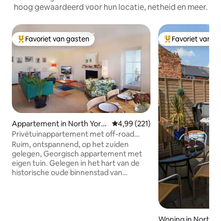
hoog gewaardeerd voor hun locatie, netheid en meer.
Favoriet van gasten
Favoriet van g
Topfavoriet van gasten
Topfavoriet van 
Appartement in North York
Gemiddelde beoordeling van 4,9
4,99 (221)
shire
Privétuinappartement met off-road
parkeergelegenheid.
Ruim, ontspannend, op het zuiden
gelegen, Georgisch appartement met
eigen tuin. Gelegen in het hart van de
historische oude binnenstad van
Scarborough. Ensuite slaapkamer met
super kingsize bed (2
eenpersoonsbedden op aanvraag). De
keuken van de kombuis met volledige
kookfaciliteiten. Beveilig off-road
Woning in North Y