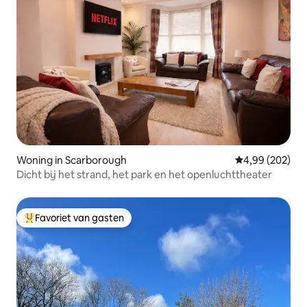
Woning in Scarborough
Gemiddelde beo
4,99 (202)
Dicht bij het strand, het park en het openluchttheater
Favoriet van gasten
Topfavoriet van gasten