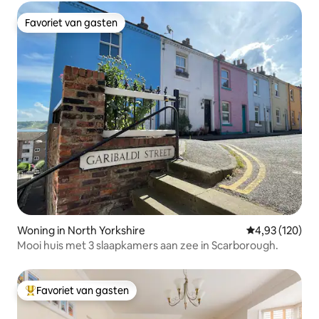
Favoriet van gasten
Favoriet van gasten
Woning in North Yorkshire
Gemiddelde beo
4,93 (120)
Mooi huis met 3 slaapkamers aan zee in Scarborough.
Favoriet van gasten
Topfavoriet van gasten