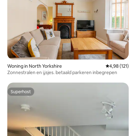
Woning in North Yorkshire
Gemiddelde beo
4,98 (121)
Zonnestralen en ijsjes. betaald parkeren inbegrepen
Superhost
Superhost