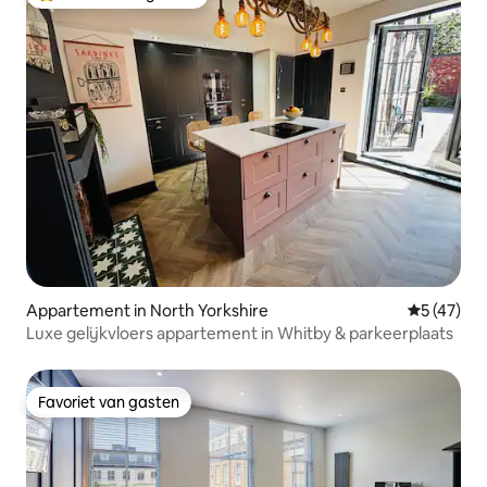
Topfavoriet van gasten
Appartement in North Yorkshire
Gemiddelde
5 (47)
Luxe gelijkvloers appartement in Whitby & parkeerplaats
Favoriet van gasten
Favoriet van gasten