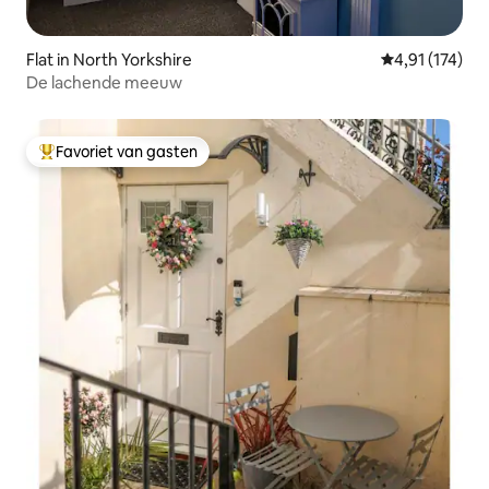
Flat in North Yorkshire
Gemiddelde be
4,91 (174)
De lachende meeuw
Favoriet van gasten
Topfavoriet van gasten