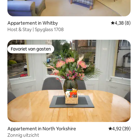
Appartement in Whitby
Gemiddelde b
4,38 (8)
Host & Stay | Spyglass 1708
Favoriet van gasten
Favoriet van gasten
Appartement in North Yorkshire
Gemiddelde be
4,92 (39)
Zonnig uitzicht