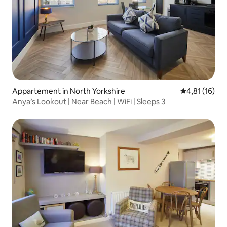
Appartement in North Yorkshire
Gemiddelde b
4,81 (16)
Anya’s Lookout | Near Beach | WiFi | Sleeps 3