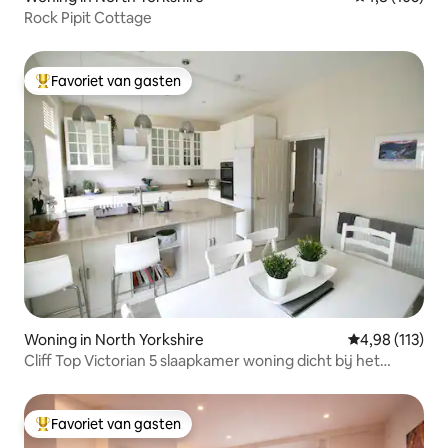
Rock Pipit Cottage
Favoriet van gasten
Topfavoriet van gasten
Woning in North Yorkshire
Gemiddelde beo
4,98 (113)
Cliff Top Victorian 5 slaapkamer woning dicht bij het
centrum
Favoriet van gasten
Topfavoriet van gasten