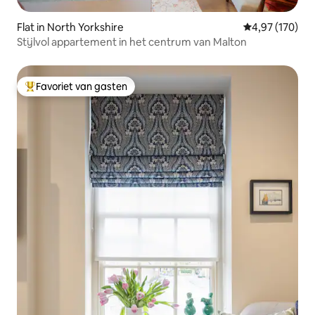
Flat in North Yorkshire
Gemiddelde beo
4,97 (170)
Stijlvol appartement in het centrum van Malton
Favoriet van gasten
Topfavoriet van gasten