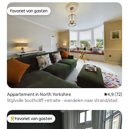
Favoriet van gasten
Favoriet van gasten
Appartement in North Yorkshire
Gemiddelde b
4,9 (72)
Stijlvolle Southcliff-retraite - wandelen naar strand/stad
Favoriet van gasten
Topfavoriet van gasten