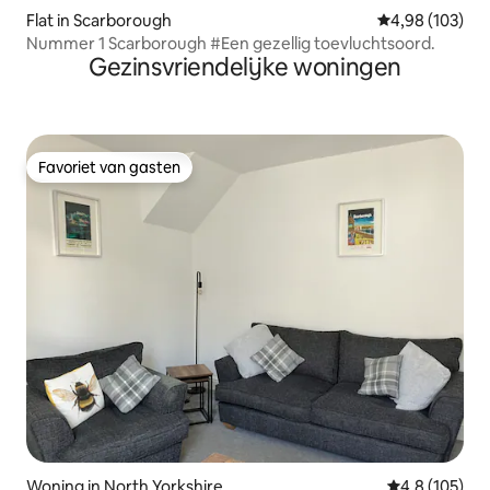
Flat in Scarborough
Gemiddelde beo
4,98 (103)
Nummer 1 Scarborough #Een gezellig toevluchtsoord.
Gezinsvriendelijke woningen
Favoriet van gasten
Favoriet van gasten
Woning in North Yorkshire
Gemiddelde be
4,8 (105)