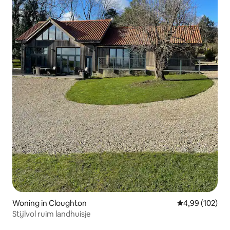
Woning in Cloughton
Gemiddelde beo
4,99 (102)
Stijlvol ruim landhuisje