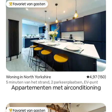
Favoriet van gasten
Topfavoriet van gasten
Woning in North Yorkshire
Gemiddelde beo
4,97 (150)
5 minuten van het strand, 2 parkeerplaatsen, EV-punt
Appartementen met airconditioning
Favoriet van gasten