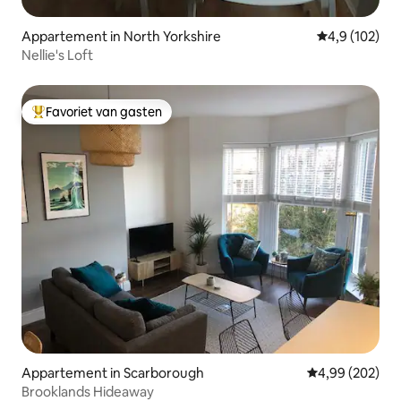
Appartement in North Yorkshire
Gemiddelde be
4,9 (102)
Nellie's Loft
Favoriet van gasten
Topfavoriet van gasten
Appartement in Scarborough
Gemiddelde beo
4,99 (202)
Brooklands Hideaway