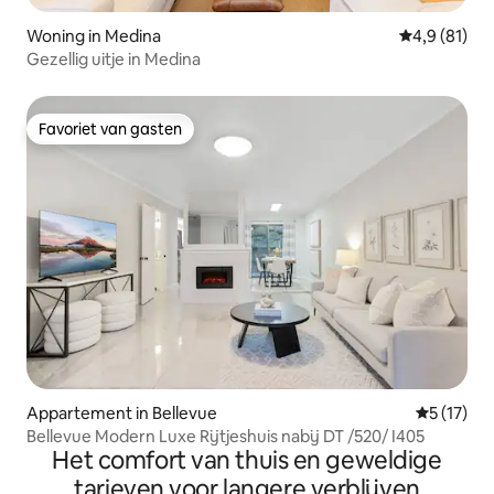
Woning in Medina
Gemiddelde b
4,9 (81)
Gezellig uitje in Medina
Favoriet van gasten
Favoriet van gasten
Appartement in Bellevue
Gemiddeld
5 (17)
Bellevue Modern Luxe Rijtjeshuis nabij DT /520/ I405
Het comfort van thuis en geweldige
tarieven voor langere verblijven