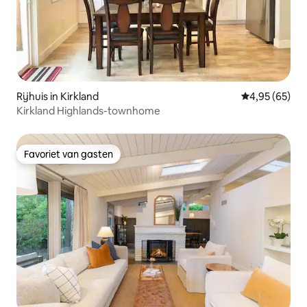
Rijhuis in Kirkland
Gemiddelde be
4,95 (65)
Kirkland Highlands-townhome
Favoriet van gasten
Favoriet van gasten