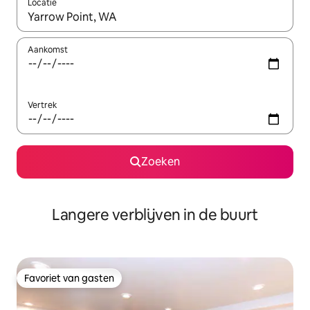
Locatie
Wanneer er resultaten beschikbaar zijn, maak je een keuze met 
Aankomst
Vertrek
Zoeken
Langere verblijven in de buurt
Favoriet van gasten
Favoriet van gasten