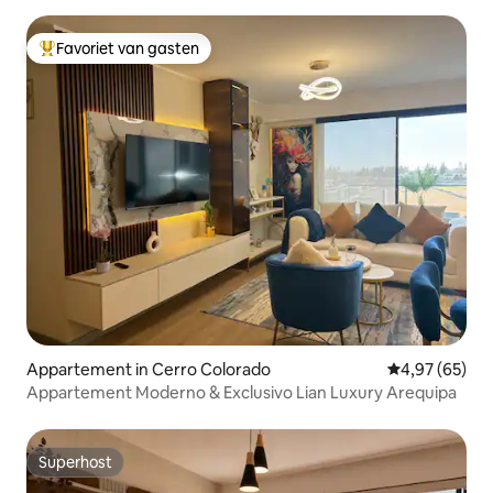
Favoriet van gasten
Topfavoriet van gasten
Appartement in Cerro Colorado
Gemiddelde be
4,97 (65)
Appartement Moderno & Exclusivo Lian Luxury Arequipa
Superhost
Superhost