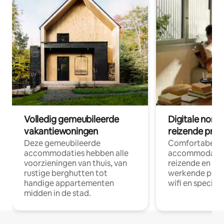
Volledig gemeubileerde
Digitale nom
vakantiewoningen
reizende prof
Deze gemeubileerde
Comfortabele
accommodaties hebben alle
accommodatie
voorzieningen van thuis, van
reizende en op
rustige berghutten tot
werkende profe
handige appartementen
wifi en special
midden in de stad.