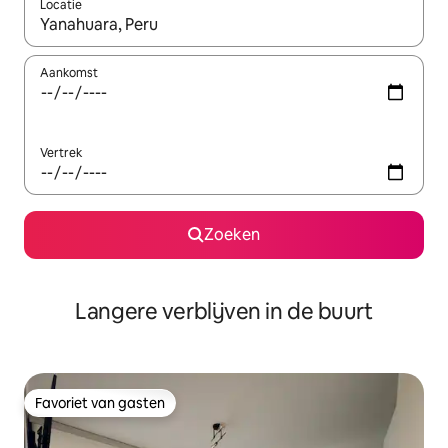
Locatie
Wanneer er resultaten beschikbaar zijn, maak je een keuze met 
Aankomst
Vertrek
Zoeken
Langere verblijven in de buurt
Favoriet van gasten
Favoriet van gasten