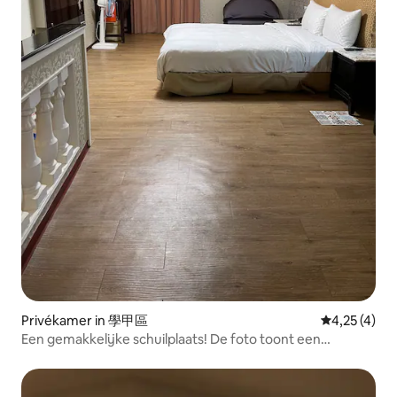
Privékamer in 學甲區
Gemiddelde b
4,25 (4)
Een gemakkelijke schuilplaats! De foto toont een
tweepersoonskamer. Als je een vierpersoonskamer wilt
toevoegen, dan moet je 800 yuan toevoegen.