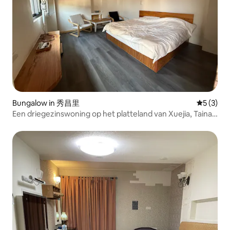
Bungalow in 秀昌里
Gemiddeld
5 (3)
Een driegezinswoning op het platteland van Xuejia, Tainan
- een tweepersoonssuite van Fuxiaozhu -
Fuxiaodongyuan, ver weg van de drukke stad, om te
genieten van rustige momenten op het platteland.