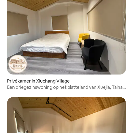
Privékamer in Xiuchang Village
Een driegezinswoning op het platteland van Xuejia, Tainan
- een tweepersoonssuite van Futan Xiaozhu - Futan
Xiyang, ver weg van de drukke stad, om te genieten van
rustige momenten op het platteland.