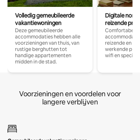
Volledig gemeubileerde
Digitale nom
vakantiewoningen
reizende prof
Deze gemeubileerde
Comfortabele
accommodaties hebben alle
accommodatie
voorzieningen van thuis, van
reizende en op
rustige berghutten tot
werkende profe
handige appartementen
wifi en special
midden in de stad.
Voorzieningen en voordelen voor
langere verblijven