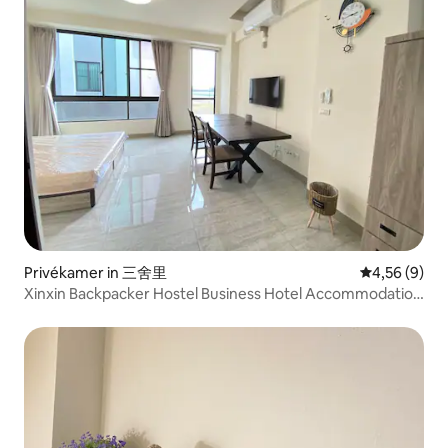
Privékamer in 三舍里
Gemiddelde b
4,56 (9)
Xinxin Backpacker Hostel Business Hotel Accommodation
Nankexin City Shanhua Yongkang 7 Hall