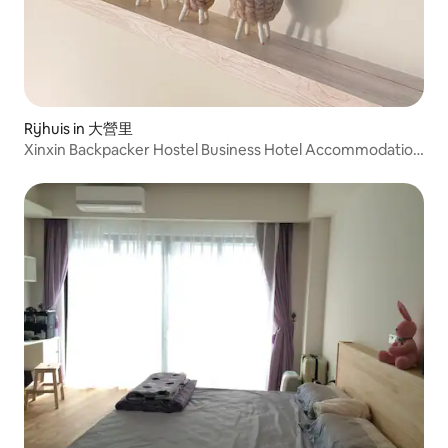
Rijhuis in 大營里
Xinxin Backpacker Hostel Business Hotel Accommodation
Nankexin City Shanhua Yongkang 3 Hall