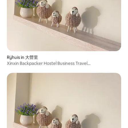
Rijhuis in 大營里
Xinxin Backpacker Hostel Business Travel
Accommodation Hotel Nantian Xinshi Shanhua Yongkang
1 Hall