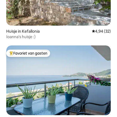
Huisje in Kefallonia
Gemiddelde be
4,94 (32)
Ioanna's huisje :)
Favoriet van gasten
Topfavoriet van gasten