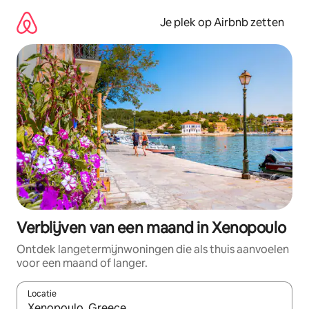
Ga
direct
Je plek op Airbnb zetten
naar
inhoud
Verblijven van een maand in Xenopoulo
Ontdek langetermijnwoningen die als thuis aanvoelen
voor een maand of langer.
Locatie
Wanneer er resultaten beschikbaar zijn, maak je een keuze met 