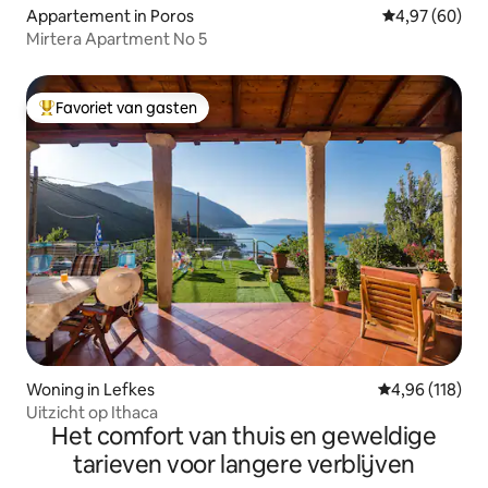
Appartement in Poros
Gemiddelde be
4,97 (60)
Mirtera Apartment No 5
Favoriet van gasten
Topfavoriet van gasten
Woning in Lefkes
Gemiddelde beo
4,96 (118)
Uitzicht op Ithaca
Het comfort van thuis en geweldige
tarieven voor langere verblijven