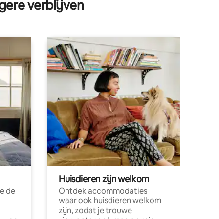
gere verblijven
Huisdieren zijn welkom
e de
Ontdek accommodaties
waar ook huisdieren welkom
zijn, zodat je trouwe