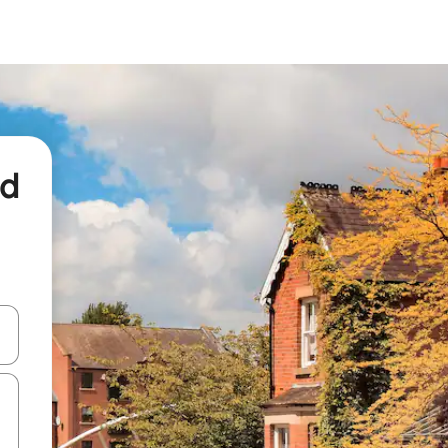
nd
een keuze met je de pijltjestoetsen omhoog en omlaag, óf door te tikk