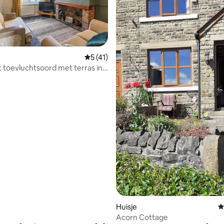
Gemiddelde beoordeling van 5 op 5, 41 r
5 (41)
toevluchtsoord met terras in
ing van 5 op 5, 266 recensies
ley
Huisje
G
Acorn Cottage