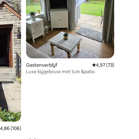
ecensies
Gastenverblijf
Gemiddelde beoordelin
4,97 (73)
Luxe bijgebouw met tuin &patio
emiddelde beoordeling van 4,86 op 5, 106 recensies
4,86 (106)