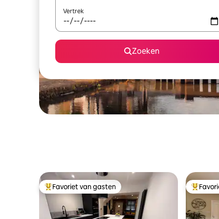
Vertrek
Zoeken
Favoriet van gasten
Favor
Topfavoriet van gasten
Topfavor