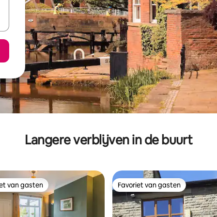
Langere verblijven in de buurt
iet van gasten
Favoriet van gasten
iet van gasten
Favoriet van gasten