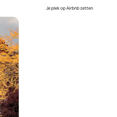
Je plek op Airbnb zetten
en of swipen.