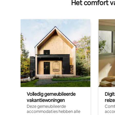
Het comfort va
Volledig gemeubileerde
Digi
vakantiewoningen
reiz
Deze gemeubileerde
Comf
accommodaties hebben alle
acco