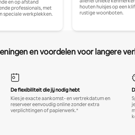
allerlei unieke kenmerken
nde en op afstand
houten huisjes op een klif
nde professionals, met
rustige woonboten.
en speciale werkplekken.
eningen en voordelen voor langere ver
De flexibiliteit die jij nodig hebt
D
Kies je exacte aankomst- en vertrekdatum en
S
reserveer eenvoudig online zonder extra
j
verplichtingen of papierwerk.*
m
k