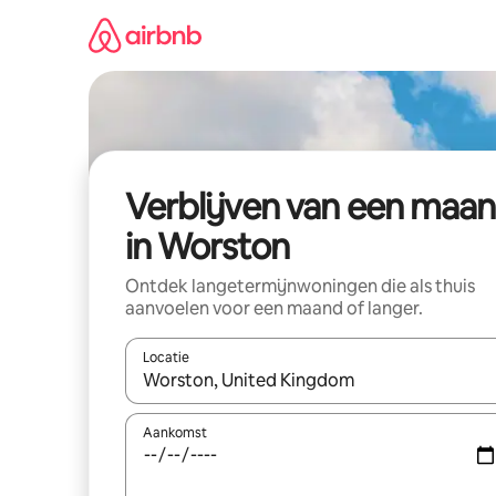
Ga
direct
naar
inhoud
Verblijven van een maa
in Worston
Ontdek langetermijnwoningen die als thuis
aanvoelen voor een maand of langer.
Locatie
Wanneer er resultaten beschikbaar zijn, maak je 
Aankomst