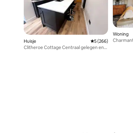
Woning
Charmant 
Huisje
Gemiddelde beoordel
5 (266)
Ribble Val
Clitheroe Cottage Centraal gelegen en
stijlvol