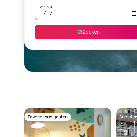
Vertrek
Zoeken
Favoriet van gasten
Superho
Favoriet van gasten
Superho