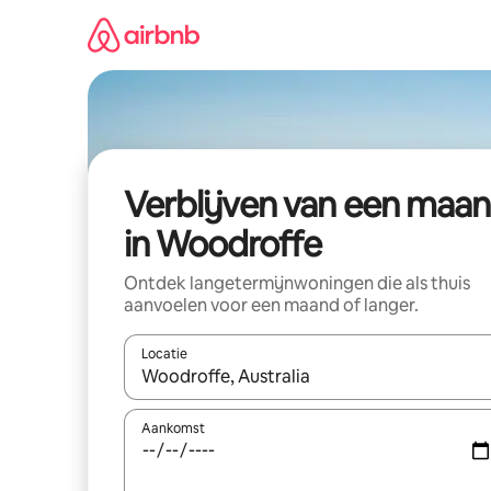
Ga
direct
naar
inhoud
Verblijven van een maa
in Woodroffe
Ontdek langetermijnwoningen die als thuis
aanvoelen voor een maand of langer.
Locatie
Wanneer er resultaten beschikbaar zijn, maak je 
Aankomst