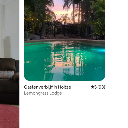
ecensies
Gastenverblijf in Holtze
Gemiddelde beoorde
5 (93)
Lemongrass Lodge