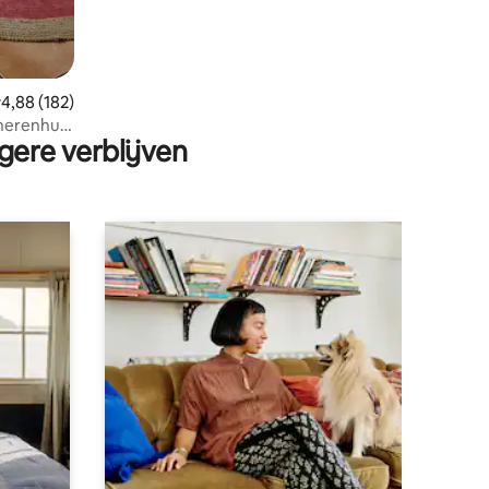
emiddelde beoordeling van 4,88 op 5, 182 recensies
4,88 (182)
 herenhuis
gere verblijven