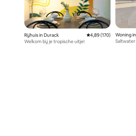
Woning i
Rijhuis in Durack
Gemiddelde beoordeling
4,89 (170)
Saltwater
Welkom bij je tropische uitje!
Friendly 