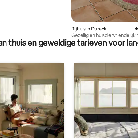
Rijhuis in Durack
G
Gezellig en huisdiervriendelijk
n thuis en geweldige tarieven voor lan
met 3 slaapkamers