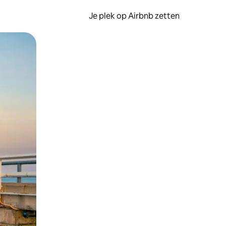
Je plek op Airbnb zetten
en of swipen.