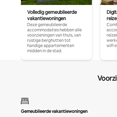
Volledig gemeubileerde
Digi
vakantiewoningen
reiz
Deze gemeubileerde
Comf
accommodaties hebben alle
acco
voorzieningen van thuis, van
reize
rustige berghutten tot
werke
handige appartementen
wifi 
midden in de stad.
Voorzi
Gemeubileerde vakantiewoningen