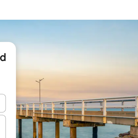
nd
een keuze met je de pijltjestoetsen omhoog en omlaag, óf door te tikk