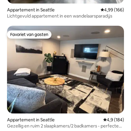
Appartement in Seattle
Gemiddelde beo
4,99 (166)
Lichtgevuld appartement in een wandelaarsparadijs
Favoriet van gasten
Favoriet van gasten
Appartement in Seattle
Gemiddelde be
4,9 (184)
Gezellig en ruim 2 slaapkamers/2 badkamers - perfecte