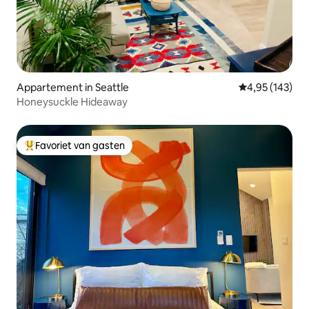
Appartement in Seattle
Gemiddelde beo
4,95 (143)
Honeysuckle Hideaway
Favoriet van gasten
Topfavoriet van gasten