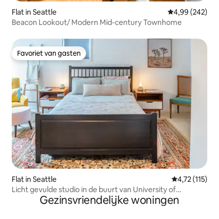
Flat in Seattle
Gemiddelde beo
4,99 (242)
Beacon Lookout/ Modern Mid-century Townhome
Favoriet van gasten
Favoriet van gasten
Flat in Seattle
Gemiddelde be
4,72 (115)
Licht gevulde studio in de buurt van University of
Gezinsvriendelijke woningen
Washington