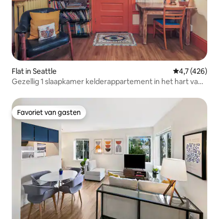
Flat in Seattle
Gemiddelde be
4,7 (426)
Gezellig 1 slaapkamer kelderappartement in het hart van
Ballard
Favoriet van gasten
Favoriet van gasten