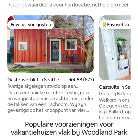
hoog gewaardeerd voor hun locatie, netheid en meer.
Favoriet van gasten
Favoriet van g
Favoriet van gasten
Topfavoriet van 
Gastenverblijf in Seattle
Gemiddelde beoordeling van 4,8
4,88 (677)
Rustige afgelegen studio op een
Gastsuite in Seatt
steenworp afstand van Woodland Park
Deze zeer unieke ruimte is rustig, privé
Gezellig Ballard H
en weggestopt van de achtertuin, onder
Welkom in ons knu
de takken van een lilacboom. Wij zijn
Gelegen in de ecl
gevestigd op het knooppunt van vier
wijk Ballard, op 1
van de meest voorzieningenrijke
het centrum van Seatt
buurten van het noorden, Wallingford,
Populaire voorzieningen voor
accommodatie is 
Fremont, Phinney Ridge en Green Lake.
plek waar onze vri
vakantiehuizen vlak bij Woodland Park
Off-street parkeren is niet beschikbaar,
op bezoek komen 