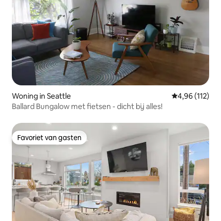
Woning in Seattle
Gemiddelde beo
4,96 (112)
Ballard Bungalow met fietsen - dicht bij alles!
Favoriet van gasten
Favoriet van gasten