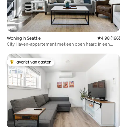
Woning in Seattle
Gemiddelde beo
4,98 (166)
City Haven-appartement met een open haard in een
ambachtsmanhuis
Favoriet van gasten
Topfavoriet van gasten