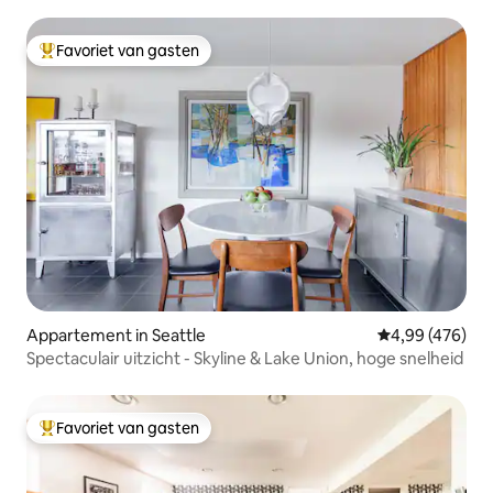
locatie
Favoriet van gasten
Topfavoriet van gasten
Appartement in Seattle
Gemiddelde beo
4,99 (476)
Spectaculair uitzicht - Skyline & Lake Union, hoge snelheid
Favoriet van gasten
Topfavoriet van gasten