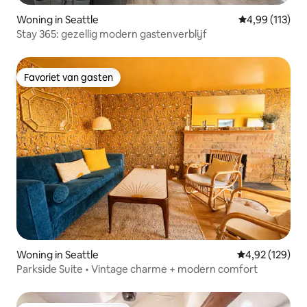
Woning in Seattle
Gemiddelde beo
4,99 (113)
Stay 365: gezellig modern gastenverblijf
Favoriet van gasten
Favoriet van gasten
Woning in Seattle
Gemiddelde beo
4,92 (129)
Parkside Suite • Vintage charme + modern comfort