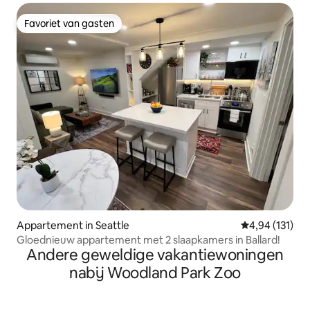
Favoriet van gasten
Favoriet van gasten
Appartement in Seattle
Gemiddelde beo
4,94 (131)
Gloednieuw appartement met 2 slaapkamers in Ballard!
Andere geweldige vakantiewoningen
nabij Woodland Park Zoo