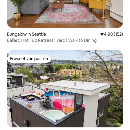
Bungalow in Seattle
Gemiddelde beo
4,98 (152)
Ballard Hot Tub Retreat | Yard | Walk to Dining
Favoriet van gasten
Favoriet van gasten