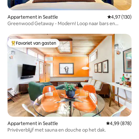
Appartement in Seattle
Gemiddelde beo
4,97 (130)
Greenwood Getaway - Modern! Loop naar bars en
winkels
Favoriet van gasten
Topfavoriet van gasten
Appartement in Seattle
Gemiddelde beo
4,99 (878)
Privéverblijf met sauna en douche op het dak.