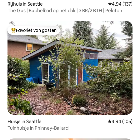
Rijhuis in Seattle
Gemiddelde beo
4,94 (137)
The Gus | Bubbelbad op het dak | 3 BR/2 BTH | Peloton
Favoriet van gasten
Topfavoriet van gasten
Huisje in Seattle
Gemiddelde beo
4,94 (105)
Tuinhuisje in Phinney-Ballard