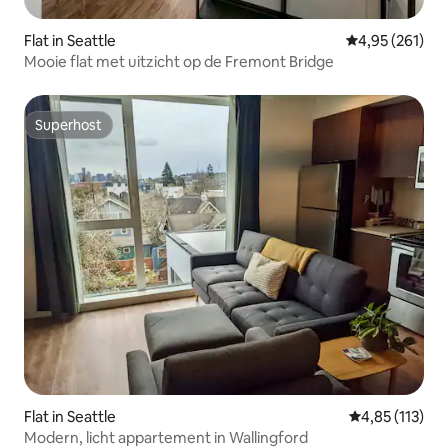
Flat in Seattle
Gemiddelde beo
4,95 (261)
Mooie flat met uitzicht op de Fremont Bridge
Superhost
Superhost
Flat in Seattle
Gemiddelde be
4,85 (113)
Modern, licht appartement in Wallingford