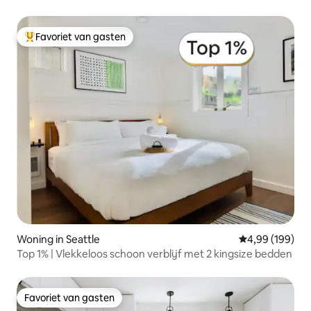
Favoriet van gasten
Topfavoriet van gasten
Woning in Seattle
Gemiddelde beo
4,99 (199)
Top 1% | Vlekkeloos schoon verblijf met 2 kingsize bedden
Favoriet van gasten
Favoriet van gasten