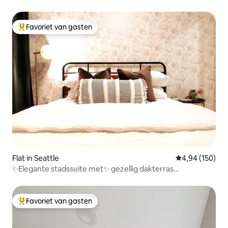
Favoriet van gasten
Topfavoriet van gasten
Flat in Seattle
Gemiddelde beo
4,94 (150)
✨️Elegante stadssuite met✨️ gezellig dakterras
✨Greenlake & UW
Favoriet van gasten
Topfavoriet van gasten