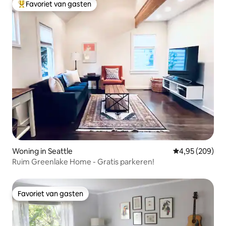
Favoriet van gasten
Topfavoriet van gasten
Woning in Seattle
Gemiddelde beo
4,95 (209)
Ruim Greenlake Home - Gratis parkeren!
Favoriet van gasten
Favoriet van gasten