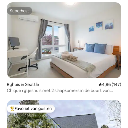
Superhost
Superhost
Rijhuis in Seattle
Gemiddelde beo
4,86 (147)
Chique rijtjeshuis met 2 slaapkamers in de buurt van
Amazon en UW | Dakterras
Favoriet van gasten
Topfavoriet van gasten