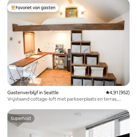
Favoriet van gasten
Topfavoriet van gasten
Gastenverblijf in Seattle
Gemiddelde beo
4,91 (952)
Vrijstaand cottage-loft met parkeerplaats en terras,
Fremont
Superhost
Superhost