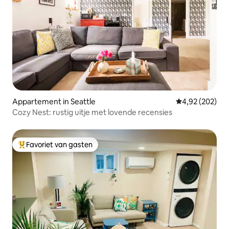
Appartement in Seattle
Gemiddelde beo
4,92 (202)
Cozy Nest: rustig uitje met lovende recensies
Favoriet van gasten
Topfavoriet van gasten