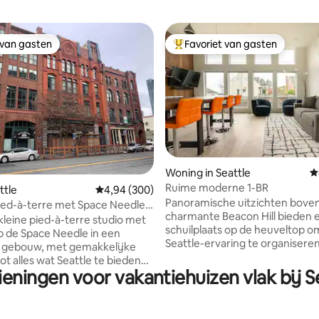
 van gasten
Favoriet van gasten
 van gasten
Topfavoriet van gasten
Woning in Seattle
G
 van 4,96 op 5, 681 recensies
Ruime moderne 1-BR
ttle
Gemiddelde beoordeling van 4,94 op 5, 300 r
4,94 (300)
Panoramische uitzichten bove
ied-à-terre met Space Needle-
charmante Beacon Hill bieden 
kleine pied-à-terre studio met
schuilplaats op de heuveltop o
op de Space Needle in een
Seattle-ervaring te organiseren
h gebouw, met gemakkelijke
minuten naar het centrum, 5 
ot alles wat Seattle te bieden
naar de stadions, en centraal 
ieningen voor vakantiehuizen vlak bij 
 slechts een korte wandeling
tussen verschillende charmant
Place Market, de waterkant,
biedt een lanceerplatform voor
dle/Seattle Center, het
Seattle te bieden heeft. Nieuwbouw en
mazon HQ. Uitstekend