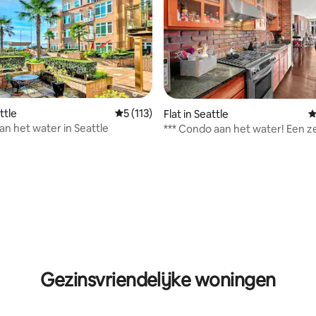
ttle
Gemiddelde beoordeling van 5 op 5, 113 r
5 (113)
Flat in Seattle
G
an het water in Seattle
*** Condo aan het water! Een 
vondst! Gratis parkeren!***
 van 4,99 op 5, 240 recensies
Gezinsvriendelijke woningen