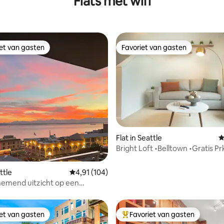
Flats met wifi
iet van gasten
Favoriet van gasten
iet van gasten
Favoriet van gasten
 van 4,96 op 5, 154 recensies
Flat in Seattle
G
Bright Loft •Belltown •Gratis Pr
ttle
Gemiddelde beoordeling van 4,91 op 5, 104 r
4,91 (104)
mend uitzicht op een
 afstand van Pike Place
iet van gasten
Favoriet van gasten
iet van gasten
Topfavoriet van gasten