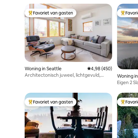
Favoriet van gasten
Favor
Topfavoriet van gasten
Topfavor
Woning in Seattle
Gemiddelde beoordeling
4,98 (450)
Architectonisch juweel, lichtgevuld,
Woning in
modern en gezellig
Eigen 2 S
Uitzicht 
Favoriet van gasten
Favor
Topfavoriet van gasten
Topfavor