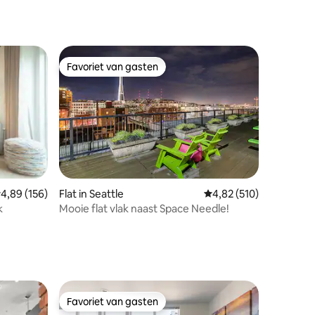
Favoriet van gasten
Favoriet van gasten
emiddelde beoordeling van 4,89 op 5, 156 recensies
4,89 (156)
Flat in Seattle
Gemiddelde beoordeling
4,82 (510)
k
Mooie flat vlak naast Space Needle!
ecensies
Favoriet van gasten
Favoriet van gasten