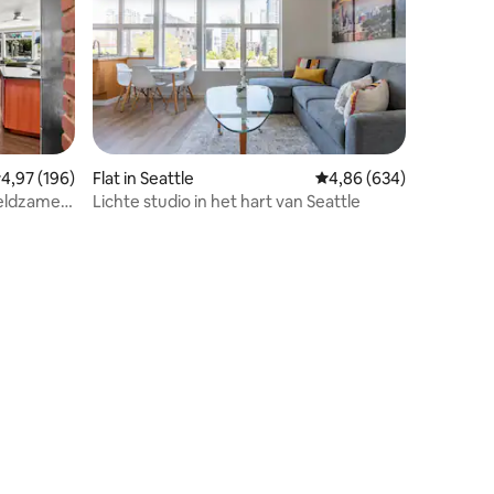
ecensies
emiddelde beoordeling van 4,97 op 5, 196 recensies
4,97 (196)
Flat in Seattle
Gemiddelde beoordeling
4,86 (634)
zeldzame
Lichte studio in het hart van Seattle