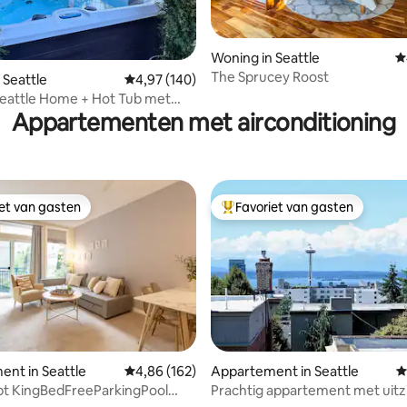
 van 4,99 op 5, 186 recensies
Woning in Seattle
G
The Sprucey Roost
 Seattle
Gemiddelde beoordeling van 4,97 op 5, 140 r
4,97 (140)
Seattle Home + Hot Tub met
Appartementen met airconditioning
edle View
iet van gasten
Favoriet van gasten
iet van gasten
Topfavoriet van gasten
 van 4,99 op 5, 714 recensies
nt in Seattle
Gemiddelde beoordeling van 4,86 op 5, 162 r
4,86 (162)
Appartement in Seattle
G
pt KingBedFreeParkingPool
Prachtig appartement met uitz