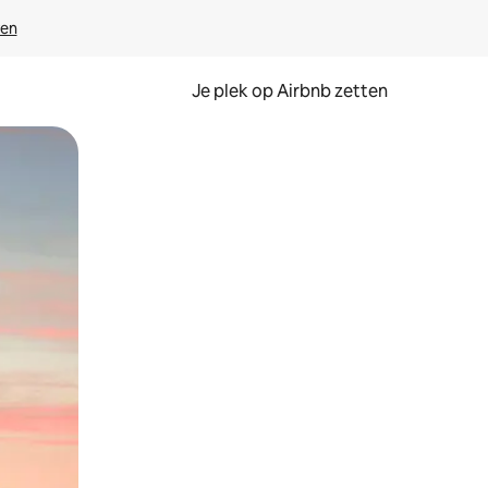
ven
Je plek op Airbnb zetten
en of swipen.