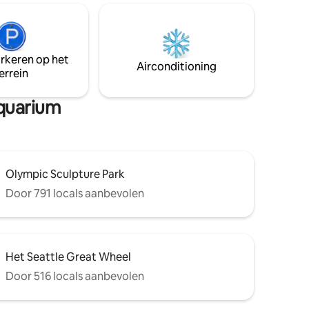
ke
apparaten (Sub-zero, Miele), luxe
een kopje
matras, groot bad (dubbele wastafels), je
kterras,
eigen THUISGYMNASTIEK, draadloze
 10 voet
luidspreker en originele lokale
sport op
kunstwerken verwelkomen je. Bus,
arkeren op het
Airconditioning
lightrail, monorail zijn buiten bldg.
errein
Aquarium
Olympic Sculpture Park
Door 791 locals aanbevolen
Het Seattle Great Wheel
Door 516 locals aanbevolen