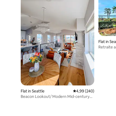
Flat in Sea
Retraite a
Flat in Seattle
Gemiddelde beoordeling
4,99 (240)
Beacon Lookout/ Modern Mid-century
Townhome