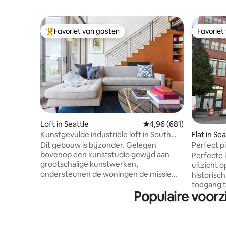
Favoriet van gasten
Favoriet
Topfavoriet van gasten
Favoriet
Loft in Seattle
Gemiddelde beoordeling
4,96 (681)
Kunstgevulde industriële loft in South
Flat in Sea
Lake Union
Dit gebouw is bijzonder. Gelegen
Perfect p
bovenop een kunststudio gewijd aan
uitzicht!
Perfecte 
grootschalige kunstwerken,
uitzicht 
ondersteunen de woningen de missie
historisc
van Mad Art. Een van de tien lofts met
toegang t
twee verdiepingen, beschikt over 70
Populaire voorz
heeft! Op
meter plein, plus een terras en toegang
van Pike 
tot een gemeenschappelijk dakterras
Space Nee
met barbecue. Deze luxe loft ontworpen
centrum en A