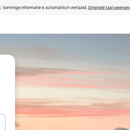
Sommige informatie is automatisch vertaald. 
Originele taal weerge
een keuze met je de pijltjestoetsen omhoog en omlaag, óf door te tikk