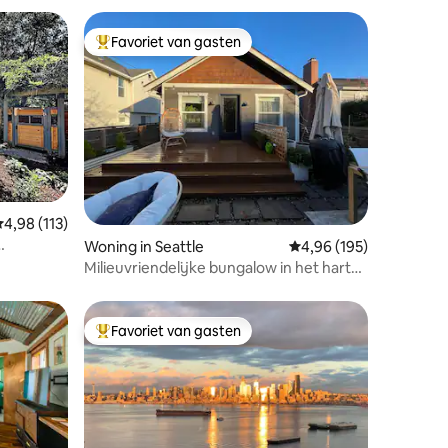
Favoriet van gasten
Topfavoriet van gasten
emiddelde beoordeling van 4,98 op 5, 113 recensies
4,98 (113)
ecensies
Woning in Seattle
Gemiddelde beoordeling
4,96 (195)
Milieuvriendelijke bungalow in het hart
van West Seattle
Favoriet van gasten
Topfavoriet van gasten