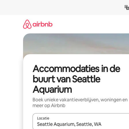
Ga
direct
naar
inhoud
Accommodaties in de
buurt van Seattle
Aquarium
Boek unieke vakantieverblijven, woningen en
meer op Airbnb
Locatie
Wanneer er resultaten beschikbaar zijn, maak je 