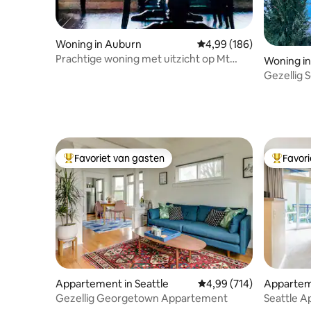
Woning in Auburn
Gemiddelde beoordeling
4,99 (186)
Prachtige woning met uitzicht op Mt
Woning in
Rainier, hot tub, vuurplaats.
Gezellig 
Space Ne
Favoriet van gasten
Favor
Topfavoriet van gasten
Topfavor
Appartement in Seattle
Gemiddelde beoordeling
4,99 (714)
Apparteme
Gezellig Georgetown Appartement
Seattle A