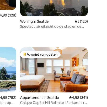
emiddelde beoordeling van 4,99 op 5, 328 recensies
4,99 (328)
ecensies
Woning in Seattle
Gemiddelde beoorde
5 (120)
Spectaculair uitzicht op de stad en de
haven
Favoriet van gasten
Topfavoriet van gasten
ecensies
emiddelde beoordeling van 4,95 op 5, 782 recensies
4,95 (782)
Appartement in Seattle
Gemiddelde beoordeling
4,98 (341)
icht op de
Chique Capitol Hill Retraite | Parkeren +