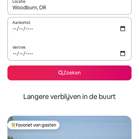
Locatie
Wanneer er resultaten beschikbaar zijn, maak je een keuze met 
Aankomst
Vertrek
Zoeken
Langere verblijven in de buurt
Favoriet van gasten
Topfavoriet van gasten