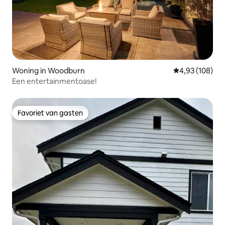
Woning in Woodburn
Gemiddelde beo
4,93 (108)
Een entertainmentoase!
Favoriet van gasten
Favoriet van gasten