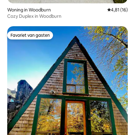
Woning in Woodburn
Gemiddelde b
4,81 (16)
Cozy Duplex in Woodburn
Favoriet van gasten
Favoriet van gasten