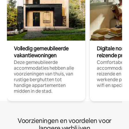
Volledig gemeubileerde
Digitale nom
vakantiewoningen
reizende prof
Deze gemeubileerde
Comfortabele
accommodaties hebben alle
accommodatie
voorzieningen van thuis, van
reizende en op
rustige berghutten tot
werkende profe
handige appartementen
wifi en special
midden in de stad.
Voorzieningen en voordelen voor
langere verblijven