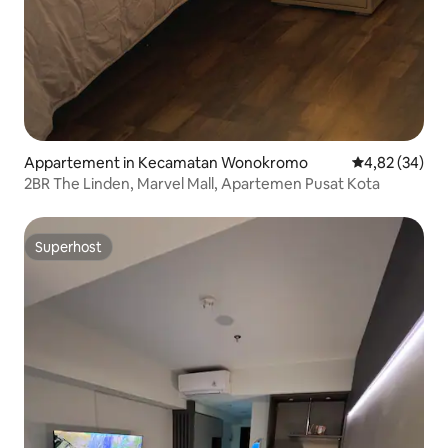
Appartement in Kecamatan Wonokromo
Gemiddelde be
4,82 (34)
2BR The Linden, Marvel Mall, Apartemen Pusat Kota
Superhost
Superhost