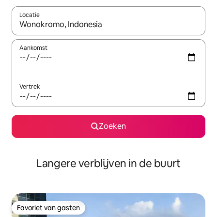
Locatie
Wanneer er resultaten beschikbaar zijn, maak je een keuze met 
Aankomst
Vertrek
Zoeken
Langere verblijven in de buurt
Favoriet van gasten
Favoriet van gasten