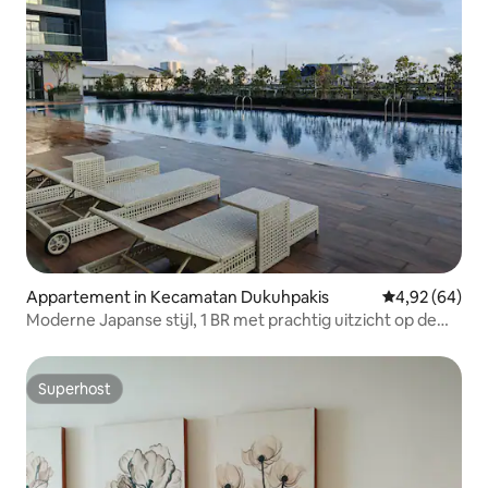
Appartement in Kecamatan Dukuhpakis
Gemiddelde be
4,92 (64)
Moderne Japanse stijl, 1 BR met prachtig uitzicht op de
stad
Superhost
Superhost