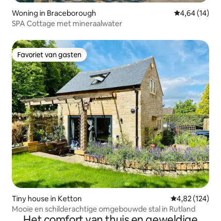
Woning in Braceborough
Gemiddelde be
4,64 (14)
SPA Cottage met mineraalwater
Favoriet van gasten
Favoriet van gasten
Tiny house in Ketton
Gemiddelde beo
4,82 (124)
Mooie en schilderachtige omgebouwde stal in Rutland
Het comfort van thuis en geweldige