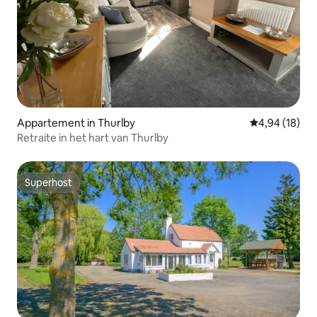
Appartement in Thurlby
Gemiddelde be
4,94 (18)
Retraite in het hart van Thurlby
Superhost
Superhost