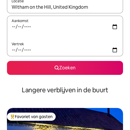
Locatie
Wanneer er resultaten beschikbaar zijn, maak je een keuze met 
Aankomst
Vertrek
Zoeken
Langere verblijven in de buurt
Favoriet van gasten
Topfavoriet van gasten