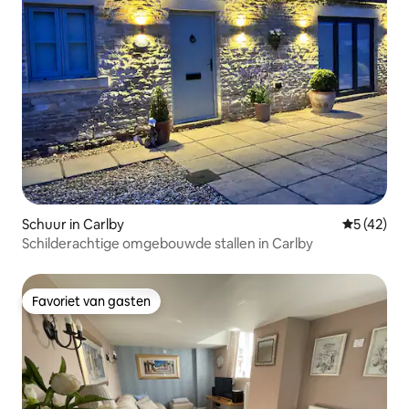
Schuur in Carlby
Gemiddelde
5 (42)
Schilderachtige omgebouwde stallen in Carlby
Favoriet van gasten
Favoriet van gasten