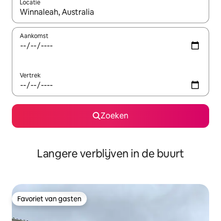
Locatie
Wanneer er resultaten beschikbaar zijn, maak je een keuze met 
Aankomst
Vertrek
Zoeken
Langere verblijven in de buurt
Favoriet van gasten
Favoriet van gasten