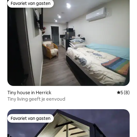
Favoriet van gasten
Favoriet van gasten
Tiny house in Herrick
Gemiddeld
5 (8)
Tiny living geeft je eenvoud
Favoriet van gasten
Favoriet van gasten