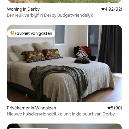
Woning in Derby
Gemiddelde be
4,92 (92)
Een leuk verblijf in Derby Budgetvriendelijk
Favoriet van gasten
Topfavoriet van gasten
Privékamer in Winnaleah
Gemiddelde
5 (90)
Nieuwe huisdiervriendelijke unit in de buurt van Derby