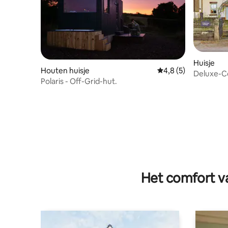
Huisje
Houten huisje
Gemiddelde beoordel
4,8 (5)
Deluxe-C
Polaris - Off-Grid-hut.
Ensuite-
Het comfort va