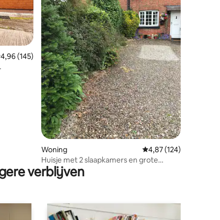
emiddelde beoordeling van 4,96 op 5, 145 recensies
4,96 (145)
ecensies
Woning
Gemiddelde beoordeling
4,87 (124)
Huisje met 2 slaapkamers en grote
gere verblijven
gazontuin