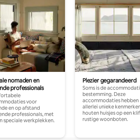
tale nomaden en
Plezier gegarandeerd
ende professionals
Soms is de accommodati
bestemming. Deze
ortabele
accommodaties hebben
mmodaties voor
allerlei unieke kenmerken
nde en op afstand
houten huisjes op een klif
nde professionals, met
rustige woonboten.
en speciale werkplekken.