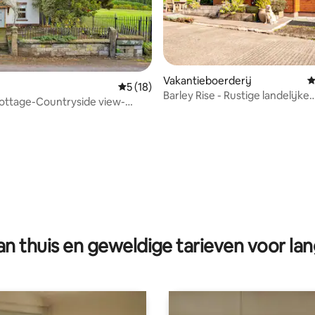
Vakantieboerderij
G
Gemiddelde beoordeling van 5 op 5, 18 r
5 (18)
Barley Rise - Rustige landelijke
ing van 4,8 op 5, 5 recensies
ottage-Countryside view-
dorpslocatie
Laburnum C
n thuis en geweldige tarieven voor lan