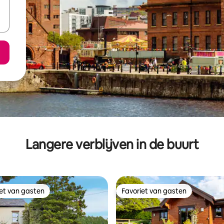
Langere verblijven in de buurt
iet van gasten
Favoriet van gasten
iet van gasten
Favoriet van gasten