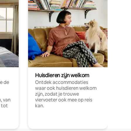
Huisdieren zijn welkom
e de
Ontdek accommodaties
waar ook huisdieren welkom
zijn, zodat je trouwe
, van
viervoeter ook mee op reis
 tot
kan.