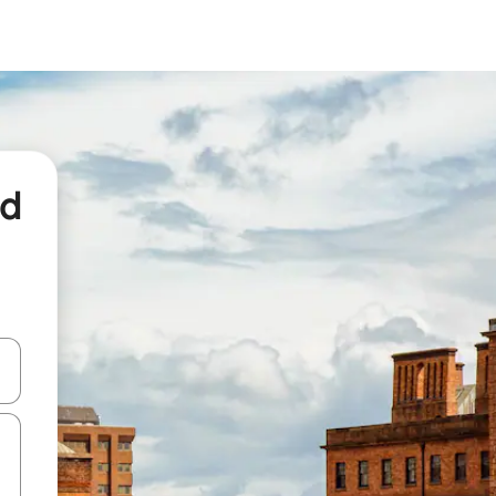
nd
een keuze met je de pijltjestoetsen omhoog en omlaag, óf door te tikk