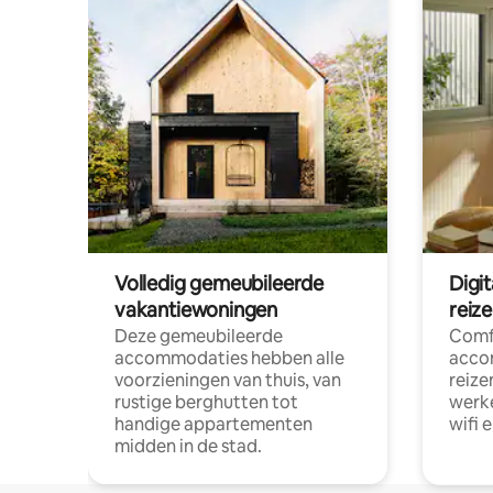
Volledig gemeubileerde
Digi
vakantiewoningen
reiz
Deze gemeubileerde
Comf
accommodaties hebben alle
acco
voorzieningen van thuis, van
reize
rustige berghutten tot
werke
handige appartementen
wifi 
midden in de stad.