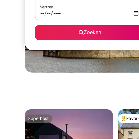
Vertrek
Zoeken
Superhost
Favor
Superhost
Topfavor