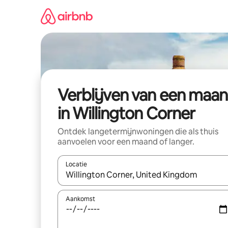
Ga
direct
naar
inhoud
Verblijven van een maa
in Willington Corner
Ontdek langetermijnwoningen die als thuis
aanvoelen voor een maand of langer.
Locatie
Wanneer er resultaten beschikbaar zijn, maak je 
Aankomst