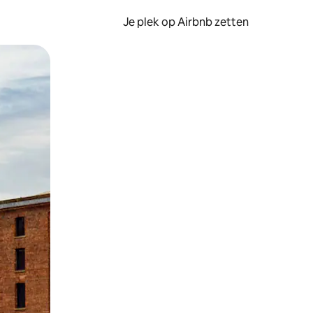
Je plek op Airbnb zetten
en of swipen.