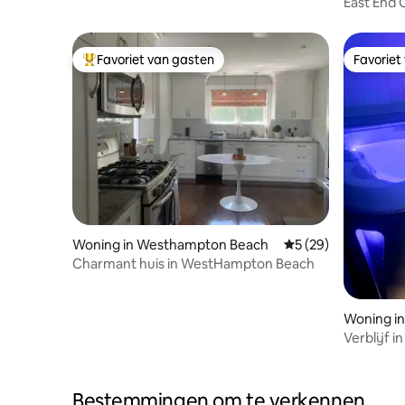
East End 
Favoriet van gasten
Favoriet
Topfavoriet van gasten
Favoriet
Woning in Westhampton Beach
Gemiddelde beoorde
5 (29)
Charmant huis in WestHampton Beach
Woning i
Verblijf 
enkele mi
Bestemmingen om te verkennen