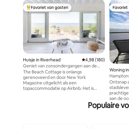
Favoriet van gasten
Favoriet
Topfavoriet van gasten
Favoriet
Huisje in Riverhead
Gemiddelde beoordeling
4,98 (180)
Geniet van zonsondergangen aan de
Woning i
oceaan in een rustgevende oase aan het
The Beach Cottage is onlangs
Hamptons
strand
gerenoveerd en door New York
Ontsnap a
Magazine uitgelicht als een
stadsleven
topaccommodatie op Airbnb. Het is
prachtige
ontworpen en ingericht in een moderne,
aan de oc
organische stijl, met een palet van witte
Populaire v
wakker te
en neutrale kleuren om een serene en
oceaan, s
vredige plek te creëren. Ontspan in de
restauran
luchtige, lichte en open woonkamer, die
terras - p
beschikt over een glazen wand voor
en cocktai
binnen- en buitenleven met een weids,