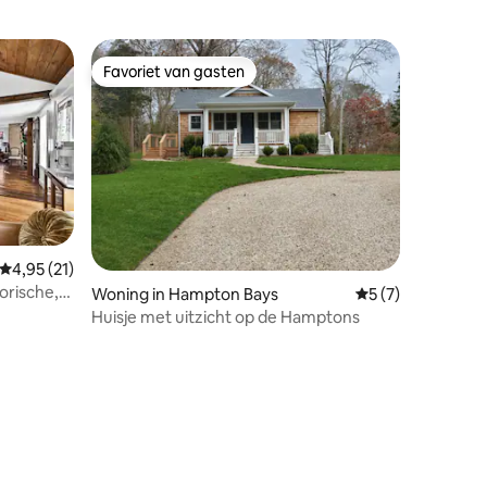
Favoriet van gasten
Favoriet van gasten
Gemiddelde beoordeling van 4,95 op 5, 21 recensies
4,95 (21)
orische,
Woning in Hampton Bays
Gemiddelde beoor
5 (7)
Huisje met uitzicht op de Hamptons
ecensies