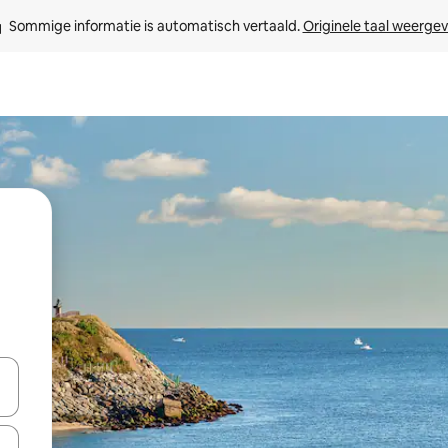
Sommige informatie is automatisch vertaald. 
Originele taal weerge
een keuze met je de pijltjestoetsen omhoog en omlaag, óf door te tikk