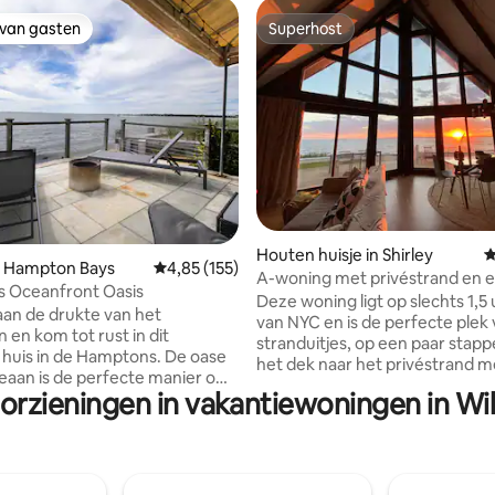
 van gasten
Superhost
 van gasten
Superhost
 van 4,98 op 5, 180 recensies
Houten huisje in Shirley
G
n Hampton Bays
Gemiddelde beoordeling van 4,85 op 5, 155 r
4,85 (155)
A-woning met privéstrand en 
 Oceanfront Oasis
zonsondergangen
Deze woning ligt op slechts 1,5 
an de drukte van het
van NYC en is de perfecte plek
 en kom tot rust in dit
stranduitjes, op een paar stap
 huis in de Hamptons. De oase
het dek naar het privéstrand m
eaan is de perfecte manier om
prachtig uitzicht over de Great
oorzieningen in vakantiewoningen in W
 worden met uitzicht op de
Bay. Op afstand werken met e
tranden en nabijgelegen
prachtig uitzicht op het water 
ts. Ontspan op ons ruime
muur van ramen en bij koud w
erfect voor koffie in de ochtend
vuur aansteken terwijl zonlicht
ls bij zonsondergang. Het ligt
leefruimte overspoelt. Twee queensize