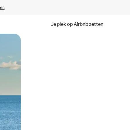
ven
Je plek op Airbnb zetten
en of swipen.