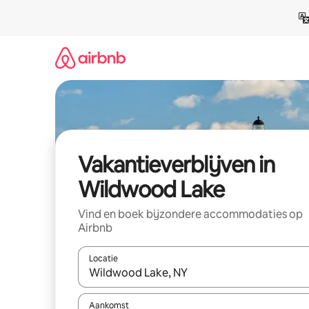
Ga
direct
naar
inhoud
Vakantieverblijven in
Wildwood Lake
Vind en boek bijzondere accommodaties op
Airbnb
Locatie
Wanneer er resultaten beschikbaar zijn, maak je 
Aankomst