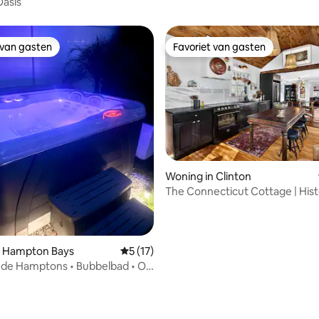
Oasis
 van gasten
Favoriet van gasten
 van gasten
Favoriet van gasten
Woning in Clinton
The Connecticut Cottage | Hist
ling van 5 op 5, 29 recensies
moderne charme
n Hampton Bays
Gemiddelde beoordeling van 5 op 5, 17 r
5 (17)
in de Hamptons • Bubbelbad • Op
nuten van stranden